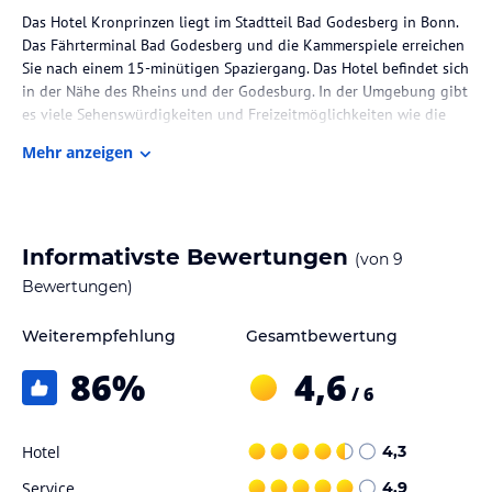
Das Hotel Kronprinzen liegt im Stadtteil Bad Godesberg in Bonn.
Das Fährterminal Bad Godesberg und die Kammerspiele erreichen
Sie nach einem 15-minütigen Spaziergang. Das Hotel befindet sich
in der Nähe des Rheins und der Godesburg. In der Umgebung gibt
es viele Sehenswürdigkeiten und Freizeitmöglichkeiten wie die
Museumsmeile, den Freizeitpark Rheinaue und den Sportpark
Mehr anzeigen
Pennenfeld. Das Zentrum von Bonn ist etwa 8 km entfernt.
Zimmer / Unterbringung im Hotel
Das Hotel Kronprinzen bietet 26 Zimmer, die mit einem
Informativste Bewertungen
(von
9
Flachbildfernseher und kostenlosem WLAN ausgestattet sind. Die
Zimmer verfügen über ein eigenes Badezimmer mit Dusche,
Bewertungen)
kostenfreien Toilettenartikeln und einem Haartrockner. In den
Zimmern steht auch kostenloses Mineralwasser zur Verfügung.
Weiterempfehlung
Gesamtbewertung
Babybetten können auf Anfrage gegen Gebühr zur Verfügung
86
%
4,6
gestellt werden.
/ 6
Gastronomie im Hotel
Hotel
4,3
Im Hotel Kronprinzen wird ein Frühstücksbuffet angeboten, das
unter der Woche von 07:00 Uhr bis 10:00 Uhr und am
Service
4,9