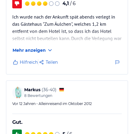
4,1
/ 6
Ich wurde nach der Ankunft spät abends verlegt in
das Gästehaus "Zum Äulchen", welches 1,2 km
entfernt von dem Hotel ist, so dass ich das Hotel
selbst nicht beurteilen kann. Durch die Verlegung war
es mir dann auch nicht möglich, an dem Frühstück
Mehr anzeigen
teilzunehmen. Man bot mir zwar an, dass ich morgens
mit dem Taxi kommen könnte, das war mir aber
Hilfreich
Teilen
aufgrund der Zeitknappheit nicht möglich. Ich könne
ja den Taxifahrer, der mich gleich abholen würde,
fragen, wo ich denn frühstücken könne.... Ich war
sehr verärgert über…
Markus
(
36-40
)
8
Bewertungen
Vor 12 Jahren • Alleinreisend im Oktober 2012
Gut.