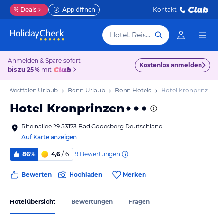
%
Deals
App öffnen
Kontakt
Hotel, Reiseziel
Anmelden & Spare sofort
Kostenlos anmelden
bis zu 25 %
mit
in-Westfalen Urlaub
Bonn Urlaub
Bonn Hotels
Hotel Kronprinzen
Hotel Kronprinzen
Rheinallee 29 53173 Bad Godesberg Deutschland
Auf Karte anzeigen
9
Bewertungen
86%
4,6
/ 6
Bewerten
Hochladen
Merken
Hotelübersicht
Bewertungen
Fragen