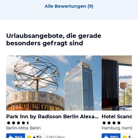
Alle Bewertungen (
9
)
Urlaubsangebote, die gerade
besonders gefragt sind
Park Inn by Radisson Berlin Alexanderplatz
Hotel Scandi
Berlin-Mitte, Berlin
Hamburg, Hambur
84
%
4,7
/
6
98
%
5,6
/
6
2.660 Bew.