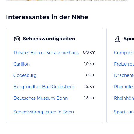
Interessantes in der Nähe
Sehenswürdigkeiten
Spor
Theater Bonn – Schauspielhaus
0,9
km
Compass 
Carillon
1,0
km
Freizeitp
Godesburg
1,0
km
Drachenf
Burgfriedhof Bad Godesberg
1,2
km
Rheinufe
Deutsches Museum Bonn
1,5
km
Rheinhö
Sehenswürdigkeiten in Bonn
Sport- un