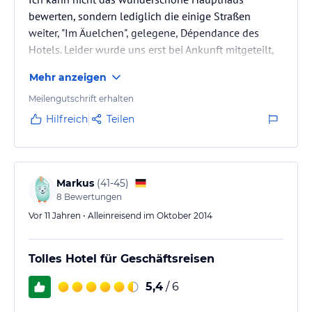
bewerten, sondern lediglich die einige Straßen
weiter, "Im Äuelchen", gelegene, Dépendance des
Hotels. Leider wurde uns erst bei Ankunft mitgeteilt,
dass wir einige Straßen weiter unterkommen würden
Mehr anzeigen
und es wurde uns noch dazu nahegelegt, auf das
gebuchte Frühstück zu verzichten (gegen
Meilengutschrift erhalten
Auszahlung), da wir sonst morgens zum Haupthaus
Hilfreich
Teilen
hätten fahren müssen.
Das Zimmer in der Dépendance war dann auch recht
klein und das ganze Haus hat etwas feucht / "muffig"
Markus
(
41-45
)
8
Bewertungen
gerochen, was…
Vor 11 Jahren • Alleinreisend im Oktober 2014
Tolles Hotel für Geschäftsreisen
5,4
/ 6