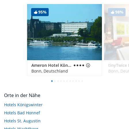
95%
98%
Ameron Hotel Königshof
Bonn, Deutschland
Bonn, Deu
Orte in der Nähe
Hotels
Königswinter
Hotels
Bad Honnef
Hotels
St. Augustin
Hotels
Wachtberg