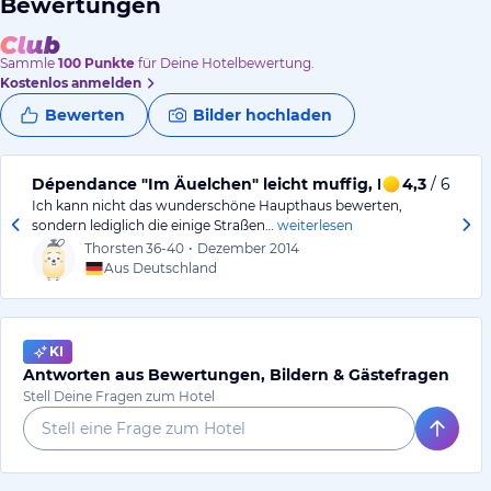
Bewertungen
Sammle
100
Punkte
für Deine Hotelbewertung.
Kostenlos anmelden
Bewerten
Bilder hochladen
Dépendance "Im Äuelchen" leicht muffig, P/L gut
4,3
/ 6
Ich kann nicht das wunderschöne Haupthaus bewerten,
sondern lediglich die einige Straßen…
weiterlesen
Thorsten
36-40
•
Dezember 2014
Aus Deutschland
KI
Antworten aus Bewertungen, Bildern & Gästefragen
Stell Deine Fragen zum Hotel