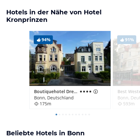
Hotels in der Nähe von Hotel
Kronprinzen
94%
91%
Boutiquehotel Dreesen - Villa Godesberg
Bonn, Deutschland
Bonn, Deu
175m
593m
Beliebte Hotels in Bonn