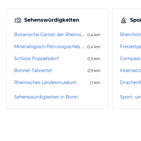
Sehenswürdigkeiten
Spor
Botanische Gärten der Rheinischen Friedrich-Wilhelms-Universität Bonn
Rheinhö
0,4
km
Mineralogisch-Petrologisches Museum
Freizeitp
0,4
km
Schloss Poppelsdorf
Compass 
0,5
km
Bonner Talviertel
0,9
km
Rheinisches Landesmuseum
Drachenf
1,1
km
Sehenswürdigkeiten in Bonn
Sport- un