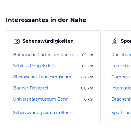
Interessantes in der Nähe
Sehenswürdigkeiten
Spor
Botanische Gärten der Rheinischen Friedrich-Wilhelms-Universität Bonn
Rheinhö
0,1
km
Schloss Poppelsdorf
Freizeitp
0,1
km
Rheinisches Landesmuseum
Compass 
0,7
km
Bonner Talviertel
0,8
km
Universitätsmuseum Bonn
Drachenf
1,0
km
Sehenswürdigkeiten in Bonn
Sport- un