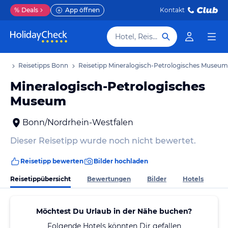
%
Deals
App öffnen
Kontakt
Hotel, Reiseziel
aub
Reisetipps Bonn
Reisetipp Mineralogisch-Petrologisches Museum
Mineralogisch-Petrologisches
Museum
Bonn/Nordrhein-Westfalen
Dieser Reisetipp wurde noch nicht bewertet.
Reisetipp bewerten
Bilder hochladen
Reisetippübersicht
Bewertungen
Bilder
Hotels
Möchtest Du Urlaub in der Nähe buchen?
Folgende Hotels könnten Dir gefallen