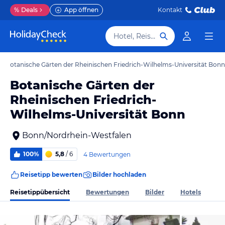
%
Deals
App öffnen
Kontakt
Hotel, Reiseziel
pp Botanische Gärten der Rheinischen Friedrich-Wilhelms-Universität Bonn
Botanische Gärten der
Rheinischen Friedrich-
Wilhelms-Universität Bonn
Bonn/Nordrhein-Westfalen
100%
5,8
/ 6
4 Bewertungen
Reisetipp bewerten
Bilder hochladen
Reisetippübersicht
Bewertungen
Bilder
Hotels