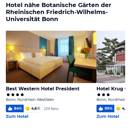
Hotel nähe Botanische Gärten der
Rheinischen Friedrich-Wilhelms-
Universität Bonn
Best Western Hotel President
Hotel Krug Ga
Bonn, Nordrhein-Westfalen
Bonn, Nordrhein-W
84
%
4,6
/
6
99
%
4,2
/
6
259 Bew.
Zum Hotel
Zum Hotel