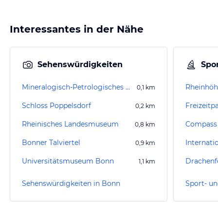
Interessantes in der Nähe
Sehenswürdigkeiten
Spor
Mineralogisch-Petrologisches Museum
Rheinhö
0,1
km
Schloss Poppelsdorf
Freizeitp
0,2
km
Rheinisches Landesmuseum
Compass 
0,8
km
Bonner Talviertel
0,9
km
Universitätsmuseum Bonn
Drachenf
1,1
km
Sehenswürdigkeiten in Bonn
Sport- un