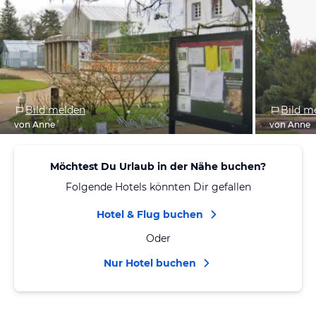
Bild melden
Bild m
von Anne
von Anne
Möchtest Du Urlaub in der Nähe buchen?
Folgende Hotels könnten Dir gefallen
Hotel & Flug buchen
Oder
Nur Hotel buchen