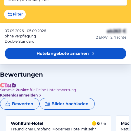
Filter
ab
263 €
03.09.2026 - 05.09.2026
ohne Verpflegung
2 ERW • 2 Nächte
Double Standard
Hotelangebote
ansehen
Bewertungen
Sammle
Punkte
für Deine Hotelbewertung.
Kostenlos anmelden
Bewerten
Bilder hochladen
Wohlfühl-Hotel
6
/ 6
Mode
Freundlicher Empfang. Modernes Hotel mit sehr
Nett 