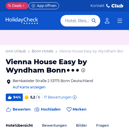
%
Deals
App öffnen
Kontakt
Hotel, Reiseziel
Bonn Urlaub
Bonn Hotels
Vienna House Easy by Wyndham Bonn
Vienna House Easy by
Wyndham Bonn
Bernkasteler Straße 2 53175 Bonn Deutschland
Auf Karte anzeigen
17
Bewertungen
94%
5,2
/ 6
Bewerten
Hochladen
Merken
Hotelübersicht
Bewertungen
Bilder
Fragen