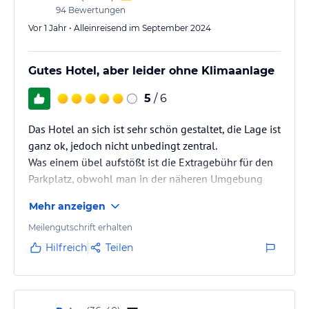
94
Bewertungen
Vor 1 Jahr • Alleinreisend im September 2024
Gutes Hotel, aber leider ohne Klimaanlage
5
/ 6
Das Hotel an sich ist sehr schön gestaltet, die Lage ist
ganz ok, jedoch nicht unbedingt zentral.
Was einem übel aufstößt ist die Extragebühr für den
Parkplatz, obwohl man in der näheren Umgebung
überall kostenlos an der Straße parken kann. Auch
Mehr anzeigen
fehlt es den Zimmern leider an einer Klimaanlage.
Die Sauberkeit der Zimmer war ok, allerdings hatte
Meilengutschrift erhalten
ich ab dem zweiten Tag fortan nur noch ein
Hilfreich
Teilen
Handtuch, man wollte wohl sparen...
Für einen Businesstrip finde ich das Hotel ganz ok,
privat würde ich für den Preis aber mehr…