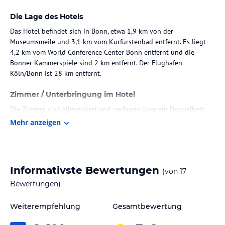
Die Lage des Hotels
Das Hotel befindet sich in Bonn, etwa 1,9 km von der
Museumsmeile und 3,1 km vom Kurfürstenbad entfernt. Es liegt
4,2 km vom World Conference Center Bonn entfernt und die
Bonner Kammerspiele sind 2 km entfernt. Der Flughafen
Köln/Bonn ist 28 km entfernt.
Zimmer / Unterbringung im Hotel
Die Zimmer sind klimatisiert und verfügen über ein Doppelbett,
ein Queensize-Bett oder ein Kingsize-Bett. Zur Ausstattung
Mehr anzeigen
gehören ein Flachbild-TV, ein Safe, kostenloses WLAN und ein
eigenes Badezimmer mit Dusche und Haartrockner.
Rollstuhlgerechte Zimmer sind ebenfalls verfügbar. Das Raumklima
wird durch eine Heizung reguliert.
Informativste Bewertungen
(von
17
Gastronomie im Hotel
Bewertungen)
Die Unterkunft bietet eine Bar und serviert täglich ein Frühstück
Weiterempfehlung
Gesamtbewertung
in Buffetform.