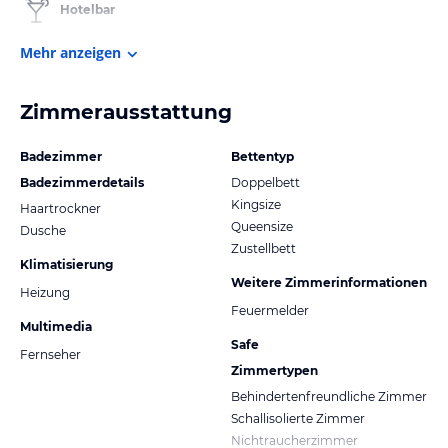
Hotelbar
Mehr anzeigen
Zimmerausstattung
Badezimmer
Bettentyp
Badezimmerdetails
Doppelbett
Kingsize
Haartrockner
Queensize
Dusche
Zustellbett
Klimatisierung
Weitere Zimmerinformationen
Heizung
Feuermelder
Multimedia
Safe
Fernseher
Zimmertypen
Behindertenfreundliche Zimmer
Schallisolierte Zimmer
Nichtraucherzimmer