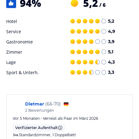
94
%
5,2
Sport und Unterhaltung
/ 6
Im Fitnessraum kann trainiert werden. Auf der Terrasse können die
Gäste die Sonne genießen.
Hotel
5,2
Service
4,9
Hinweis:
Verfasst von HolidayCheck mit Hilfe von KI. Alle
Angaben ohne Gewähr. Bitte lies vor der Buchung die
Gastronomie
3,9
verbindlichen
Angebotsdetails
des jeweiligen Veranstalters.
Zimmer
5,1
Lage
4,3
Sport & Unterh.
3,3
Dietmar
(
66-70
)
2
Bewertungen
Vor 5 Monaten • Verreist als Paar im März 2026
Verifizierter Aufenthalt
Standardzimmer, 1 Doppelbett