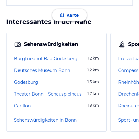
Karte
Interessantes in der Nähe
Sehenswürdigkeiten
Spor
Burgfriedhof Bad Godesberg
1,2
km
Freizeitp
Deutsches Museum Bonn
1,2
km
Compass 
Godesburg
1,3
km
Rheinhö
Theater Bonn – Schauspielhaus
1,7
km
Drachenf
Carillon
1,9
km
Rheinufe
Sehenswürdigkeiten in Bonn
Sport- un