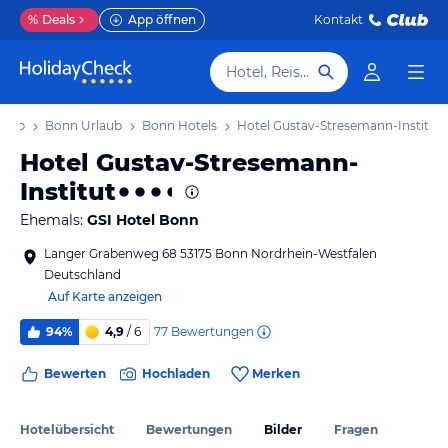
%
Deals
App öffnen
Kontakt
Hotel, Reiseziel
laub
Bonn Urlaub
Bonn Hotels
Hotel Gustav-Stresemann-Institut
Hotel Gustav-Stresemann-
Institut
Ehemals:
GSI Hotel Bonn
Langer Grabenweg 68 53175 Bonn Nordrhein-Westfalen
Deutschland
Auf Karte anzeigen
77
Bewertungen
94%
4,9
/ 6
Bewerten
Hochladen
Merken
Hotelübersicht
Bewertungen
Bilder
Fragen