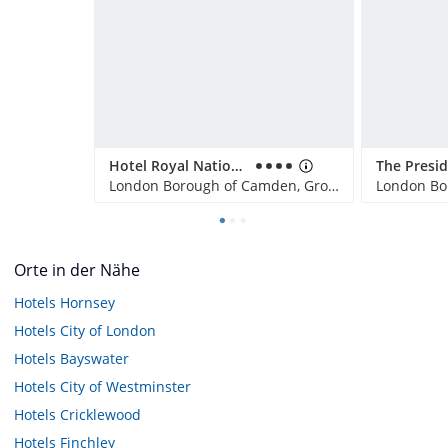
Hotel Royal National
The Presi
London Borough of Camden, Großbritannien
Orte in der Nähe
Hotels
Hornsey
Hotels
City of London
Hotels
Bayswater
Hotels
City of Westminster
Hotels
Cricklewood
Hotels
Finchley