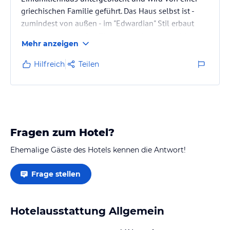
griechischen Familie geführt. Das Haus selbst ist -
zumindest von außen - im "Edwardian" Stil erbaut
und ansprechend. Die Zimmeranzahl ist mir nicht
Mehr anzeigen
bekannt, dennoch war der Frühstücksraum in der früh
immer voll besetzt mit Gästen. Der Garten ist für die
Hilfreich
Teilen
Gäste nicht zugänglich.
Wer eine einfache Städtereise geplant hat und
wirklich nur zum Schlafen und Frühstücken im Hotel
Fragen zum Hotel?
ist, kommt im Hotel Charlie bestimmt nicht zu kurz.…
Ehemalige Gäste des Hotels kennen die Antwort!
Frage stellen
Hotelausstattung Allgemein