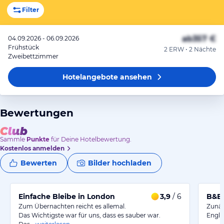
Filter
ab
357 €
04.09.2026 - 06.09.2026
Frühstück
2 ERW • 2 Nächte
Zweibettzimmer
Hotelangebote
ansehen
Bewertungen
Sammle
Punkte
für Deine Hotelbewertung.
Kostenlos anmelden
Bewerten
Bilder hochladen
Einfache Bleibe in London
3,9
/ 6
B&B 
Zum Übernachten reicht es allemal.
Zunäc
Das Wichtigste war für uns, dass es sauber war.
Engla