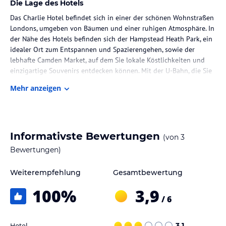
Die Lage des Hotels
Das Charlie Hotel befindet sich in einer der schönen Wohnstraßen
Londons, umgeben von Bäumen und einer ruhigen Atmosphäre. In
der Nähe des Hotels befinden sich der Hampstead Heath Park, ein
idealer Ort zum Entspannen und Spazierengehen, sowie der
lebhafte Camden Market, auf dem Sie lokale Köstlichkeiten und
einzigartige Souvenirs entdecken können. Mit der U-Bahn, die Sie
bequem zu Fuß erreichen können, gelangen Sie in nur 10 Minuten
Mehr anzeigen
in die pulsierende Innenstadt von London.
Zimmer / Unterbringung im Hotel
Das Charlie Hotel bietet komfortable Unterkünfte zu
Informativste Bewertungen
(von
3
erschwinglichen Preisen. Die Zimmer sind gemütlich eingerichtet
und bieten alles, was Sie für einen angenehmen Aufenthalt
Bewertungen)
benötigen.
Weiterempfehlung
Gesamtbewertung
Gastronomie im Hotel
100
%
3,9
Im Charlie Hotel wird ein leckeres Frühstück angeboten, damit Sie
/ 6
gestärkt in den Tag starten können. In der Umgebung finden Sie
auch eine Vielzahl von Restaurants und Cafés, in denen Sie lokale
Hotel
3,1