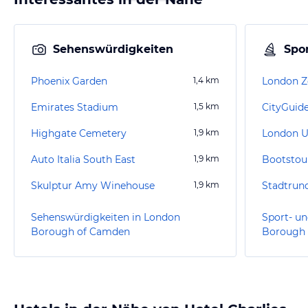
Sehenswürdigkeiten
Spor
Phoenix Garden
1,4
km
London 
Emirates Stadium
1,5
km
CityGuid
Highgate Cemetery
1,9
km
London 
Auto Italia South East
1,9
km
Bootstou
Skulptur Amy Winehouse
1,9
km
Sehenswürdigkeiten in London
Sport- un
Borough of Camden
Borough