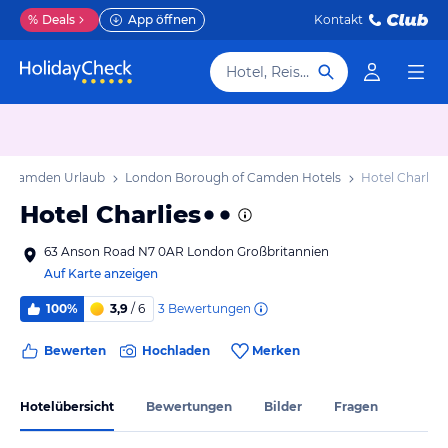
%
Deals
App öffnen
Kontakt
Hotel, Reiseziel
f Camden Urlaub
London Borough of Camden Hotels
Hotel Charlies
Hotel Charlies
63 Anson Road N7 0AR London Großbritannien
Auf Karte anzeigen
3
Bewertungen
100%
3,9
/ 6
Bewerten
Hochladen
Merken
Hotelübersicht
Bewertungen
Bilder
Fragen