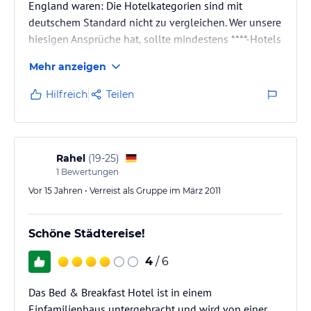
England waren: Die Hotelkategorien sind mit
deutschem Standard nicht zu vergleichen. Wer unsere
hiesigen Ansprüche hat, sollte mindestens ****-Hotels
suchen, vor allem in London. Charlie's Hotel ist ein
Mehr anzeigen
typisches englisches B&B (Bed & Breakfast) und liegt
in einer ruhigen Seitenstraße im beschaulichen Teil
Hilfreich
Teilen
des Stadtbezirks Islington. Offenbar wurde
dieses ehemalige zweietagige Wohnhaus einst zu
einer Herberge umgebaut. Zur U-Bahnstation Tufnell
Park läuft man…
Rahel
(
19-25
)
1
Bewertungen
Vor 15 Jahren • Verreist als Gruppe im März 2011
Schöne Städtereise!
4
/ 6
Das Bed & Breakfast Hotel ist in einem
Einfamilienhaus untergebracht und wird von einer