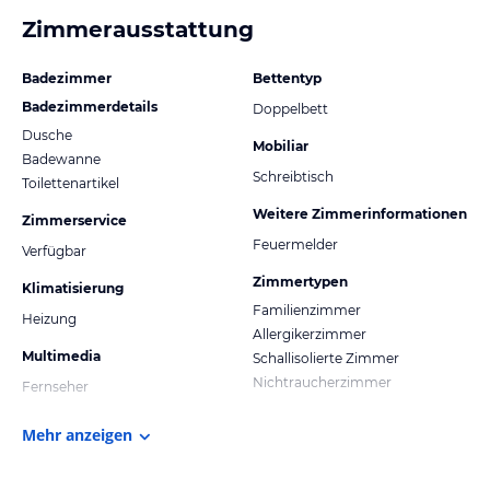
Zimmerausstattung
Badezimmer
Bettentyp
Badezimmerdetails
Doppelbett
Dusche
Mobiliar
Badewanne
Schreibtisch
Toilettenartikel
Weitere Zimmerinformationen
Zimmerservice
Feuermelder
Verfügbar
Zimmertypen
Klimatisierung
Familienzimmer
Heizung
Allergikerzimmer
Multimedia
Schallisolierte Zimmer
Nichtraucherzimmer
Fernseher
Mehr anzeigen