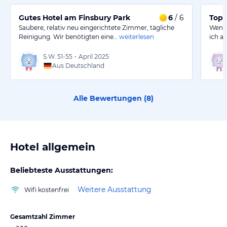
Gutes Hotel am Finsbury Park
6
/ 6
Top 
Saubere, relativ neu eingerichtete Zimmer, tägliche
Wenn 
Reinigung. Wir benötigten eine…
weiterlesen
ich a
S.W.
51-55
•
April 2025
Aus Deutschland
Alle Bewertungen (
8
)
Hotel allgemein
Beliebteste Ausstattungen:
Weitere Ausstattung
Wifi kostenfrei
Gesamtzahl Zimmer