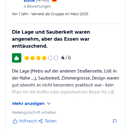
Edite
(
41-45
)
4
Bewertungen
Vor 1 Jahr • Verreist als Gruppe im März 2025
Die Lage und Sauberkeit waren
angenehm, aber das Essen war
enttäuschend.
4
/ 6
Die Lage (Metro auf der anderen Straßenseite, Lidl in
der Nähe ..,), Sauberkeit, Zimmergrosse, Design waren
gut obwohl es nicht besonders praktisch war - kein
Platz für die Koffer oder irgendwelche Regal für z.B.
schmutzige Wäsche, obwohl das Zimmer 26m2 groß
Mehr anzeigen
war. Ich fand es insgesamt nicht schlecht, aber keine
4Sterne wert.
Meilengutschrift erhalten
Hilfreich
Teilen