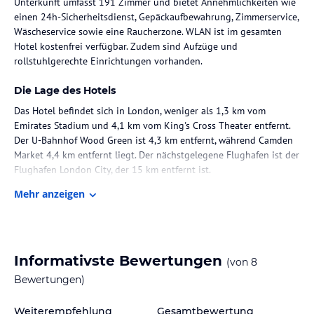
Unterkunft umfasst 191 Zimmer und bietet Annehmlichkeiten wie
einen 24h-Sicherheitsdienst, Gepäckaufbewahrung, Zimmerservice,
Wäscheservice sowie eine Raucherzone. WLAN ist im gesamten
Hotel kostenfrei verfügbar. Zudem sind Aufzüge und
rollstuhlgerechte Einrichtungen vorhanden.
Die Lage des Hotels
Das Hotel befindet sich in London, weniger als 1,3 km vom
Emirates Stadium und 4,1 km vom King's Cross Theater entfernt.
Der U-Bahnhof Wood Green ist 4,3 km entfernt, während Camden
Market 4,4 km entfernt liegt. Der nächstgelegene Flughafen ist der
Flughafen London City, der 15 km entfernt ist.
Mehr anzeigen
Zimmer / Unterbringung im Hotel
Die Zimmer sind mit einem Doppelbett oder einem Queensize-Bett
ausgestattet und bieten die Möglichkeit, Zustellbetten
anzufordern. Zur Ausstattung gehören ein Telefon, ein Flachbild-
Informativste Bewertungen
(von
8
TV und kostenloses WLAN. Alle Zimmer bieten Bettwäsche und
Handtücher sowie ein eigenes Badezimmer. Familien- und
Bewertungen)
Nichtraucherzimmer sind ebenfalls verfügbar.
Weiterempfehlung
Gesamtbewertung