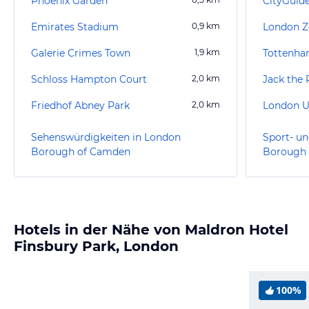
Phoenix Garden
CityGuid
Emirates Stadium
0,9
km
London 
Galerie Crimes Town
1,9
km
Tottenha
Schloss Hampton Court
2,0
km
Jack the 
Friedhof Abney Park
2,0
km
London 
Sehenswürdigkeiten in London
Sport- un
Borough of Camden
Borough
Hotels in der Nähe von Maldron Hotel
Finsbury Park, London
100%