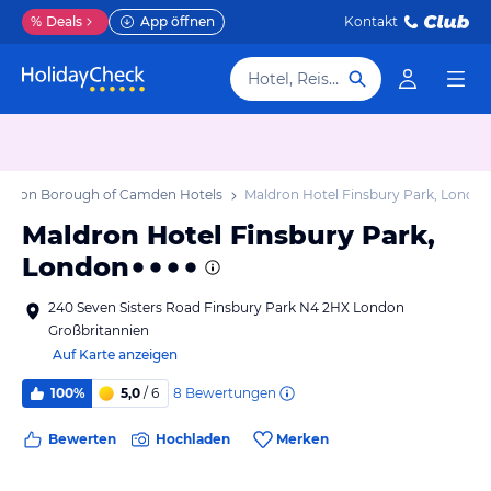
%
Deals
App öffnen
Kontakt
Hotel, Reiseziel
ondon Borough of Camden Hotels
Maldron Hotel Finsbury Park, Londo
Maldron Hotel Finsbury Park,
London
240 Seven Sisters Road Finsbury Park N4 2HX London
Großbritannien
Auf Karte anzeigen
8
Bewertungen
100%
5,0
/ 6
Bewerten
Hochladen
Merken