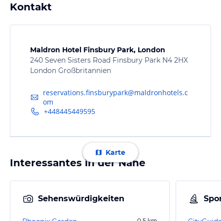
Kontakt
Maldron Hotel Finsbury Park, London
240 Seven Sisters Road Finsbury Park N4 2HX
London Großbritannien
reservations.finsburypark@maldronhotels.c
om
+448445449595
Karte
Interessantes in der Nähe
Sehenswürdigkeiten
Spor
0,5
km