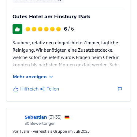
Gutes Hotel am Finsbury Park
6
/ 6
Saubere, relativ neu eingerichtete Zimmer, tägliche
Reinigung. Wir benötigten eine Zusatzbettdecke,
welche sofort geliefert wurde. Fragen beim Checkin
konnten bis nächsten Morgen geklärt werden. Sehr
freundliches Personal. Frühstücksauswahl gut, da wir
Mehr anzeigen
in London waren, gab es leider nur Toast als
Brotauswahl, ansonsten international und britisches
Hilfreich
Teilen
Frühstück. Alles in allem aber ein sehr gutes Hotel in
einer eher einfachen, bezahlbaren Gegend Londons.
Mit der Piccadilly Line vom Flughafen London
Heathrow ca. 1 Std…
Sebastian
(
31-35
)
30
Bewertungen
Vor 1 Jahr • Verreist als Gruppe im Juli 2025