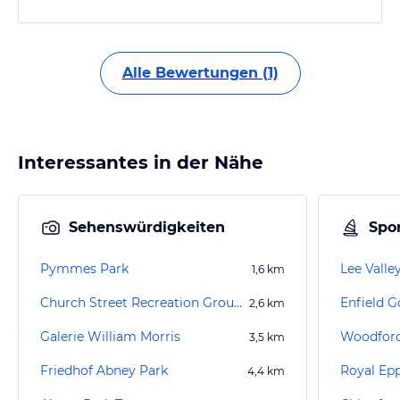
Alle Bewertungen (1)
Interessantes in der Nähe
Sehenswürdigkeiten
Spor
Pymmes Park
Lee Valle
1,6
km
Church Street Recreation Ground
Enfield G
2,6
km
Galerie William Morris
Woodford
3,5
km
Friedhof Abney Park
Royal Epp
4,4
km