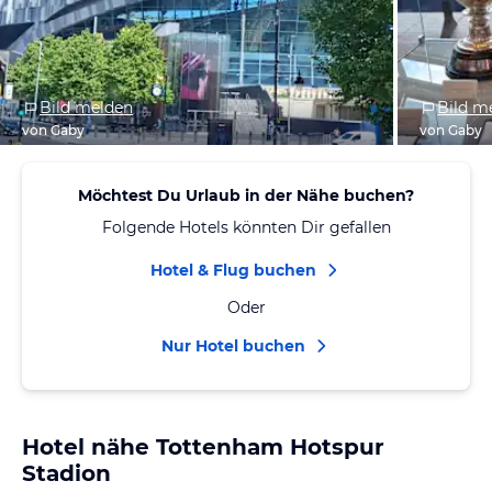
Bild melden
Bild m
von Gaby
von Gaby
Möchtest Du Urlaub in der Nähe buchen?
Folgende Hotels könnten Dir gefallen
Hotel & Flug buchen
Oder
Nur Hotel buchen
Hotel nähe Tottenham Hotspur
Stadion