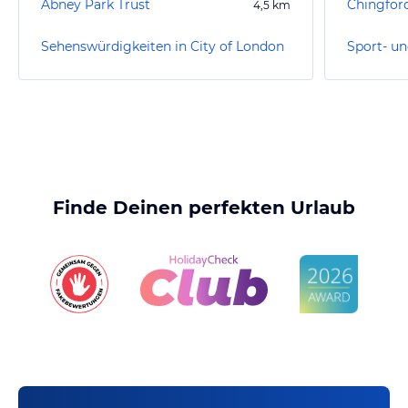
Abney Park Trust
Chingford
4,5
km
Sehenswürdigkeiten in City of London
Finde Deinen perfekten Urlaub