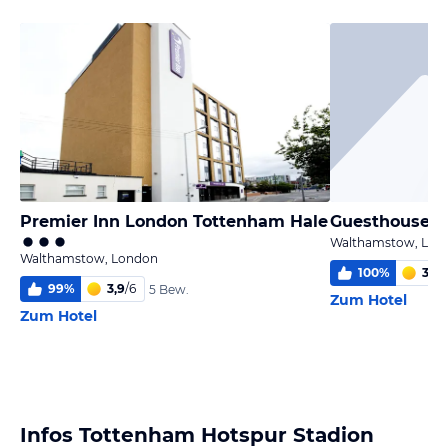
Premier Inn London Tottenham Hale
Guesthouse L
Walthamstow, Lon
Walthamstow, London
100
%
3,9
/
99
%
3,9
/
6
5 Bew.
Zum Hotel
Zum Hotel
Infos Tottenham Hotspur Stadion