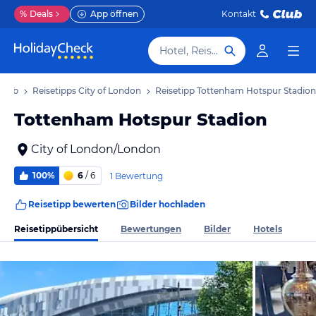
%
Deals
App öffnen
Kontakt
Hotel, Reiseziel
rlaub
Reisetipps City of London
Reisetipp Tottenham Hotspur Stadion
Tottenham Hotspur Stadion
City of London/London
100%
6
/ 6
1 Bewertung
Reisetipp bewerten
Bilder hochladen
Reisetippübersicht
Bewertungen
Bilder
Hotels