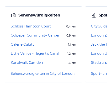
Sehenswürdigkeiten
Spor
Schloss Hampton Court
CityGuid
0,4
km
Culpeper Community Garden
London 
0,9
km
Galerie Cubitt
Jack the 
1,1
km
Little Venice - Regent's Canal
London 
1,2
km
Kanalwalk Camden
1,3
km
Sehenswürdigkeiten in City of London