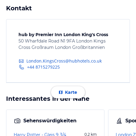
Kontakt
hub by Premier Inn London King's Cross
50 Wharfdale Road N1 9FA London Kings
Cross Großraum London Großbritannien
London.KingsCross@hubhotels.co.uk
+44 8715279225
Karte
Interessantes in der Nähe
Sehenswürdigkeiten
Spor
Harry Potter - Gleis 9 3/4
0,2
km
London 