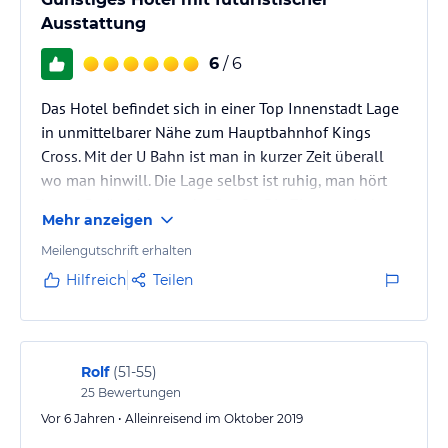
Ausstattung
6
/ 6
Das Hotel befindet sich in einer Top Innenstadt Lage
in unmittelbarer Nähe zum Hauptbahnhof Kings
Cross. Mit der U Bahn ist man in kurzer Zeit überall
wo man hinwill. Die Lage selbst ist ruhig, man hört
kaum Geräusche von der Straße. Die Zimmer sind
Mehr anzeigen
sehr gepflegt, komplett neu und tadellos. Die
technische Ausstattung lässt nicht zu wünschen
Meilengutschrift erhalten
übrig, die Lichtschalter und die Bedienung der
Hilfreich
Teilen
Klimaanlage etc. mutet futuristisch an. Sehr zu
empfehlen, vor allem da es im Vergleich äußerst
günstig ist!
Rolf
(
51-55
)
25
Bewertungen
Vor 6 Jahren • Alleinreisend im Oktober 2019