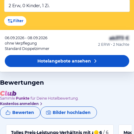
2 Erw, 0 Kinder, 1 Zi.
Filter
ab
373 €
06.09.2026 - 08.09.2026
ohne Verpflegung
2 ERW • 2 Nächte
Standard Doppelzimmer
Hotelangebote
ansehen
Bewertungen
Sammle
Punkte
für Deine Hotelbewertung.
Kostenlos anmelden
Bewerten
Bilder hochladen
Tolles Preis-Leistungs-Verhältnis mit angenehmem Auf
6
/ 6
Mode