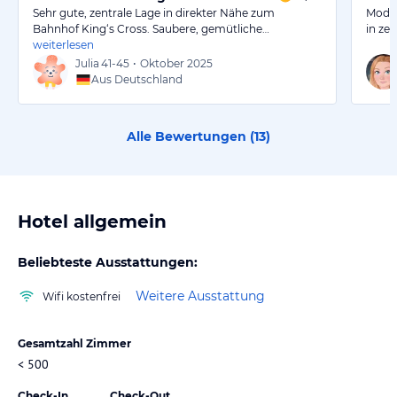
Sehr gute, zentrale Lage in direkter Nähe zum
Moder
Bahnhof King‘s Cross. Saubere, gemütliche…
in zen
weiterlesen
Julia
41-45
•
Oktober 2025
Aus Deutschland
Alle Bewertungen (
13
)
Hotel allgemein
Beliebteste Ausstattungen:
Weitere Ausstattung
Wifi kostenfrei
Gesamtzahl Zimmer
< 500
Check-In
Check-Out