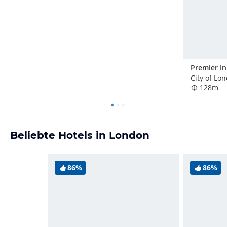
City of Lo
128m
Beliebte Hotels in London
86%
86%