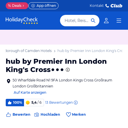
%
Deals
App öffnen
Kontakt
Hotel, Reiseziel
n Borough of Camden Hotels
hub by Premier Inn London King's Cross
hub by Premier Inn London
King's Cross
50 Wharfdale Road N1 9FA London Kings Cross Großraum
London Großbritannien
Auf Karte anzeigen
13
Bewertungen
100%
5,4
/ 6
Bewerten
Hochladen
Merken