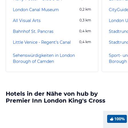
London Canal Museum
0,2
km
CityGuid
All Visual Arts
0,3
km
London 
Bahnhof St. Pancras
0,4
km
Little Venice - Regent's Canal
0,4
km
Sehenswürdigkeiten in London
Sport- un
Borough of Camden
Borough
Hotels in der Nähe von hub by
Premier Inn London King's Cross
100%