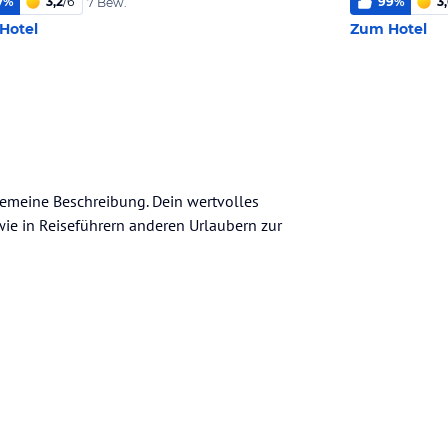
7
%
3,2
/
6
99
%
3
7 Bew.
Hotel
Zum Hotel
llgemeine Beschreibung. Dein wertvolles
n wie in Reiseführern anderen Urlaubern zur