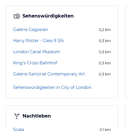
Sehenswürdigkeiten
Galerie Gagosian
0,2
km
Harry Potter - Gleis 9 3/4
0,3
km
London Canal Museum
0,3
km
King's Cross Bahnhof
0,3
km
Galerie Sartorial Contemporary Art
0,3
km
Sehenswürdigkeiten in City of London
Nachtleben
Scala
0,1
km