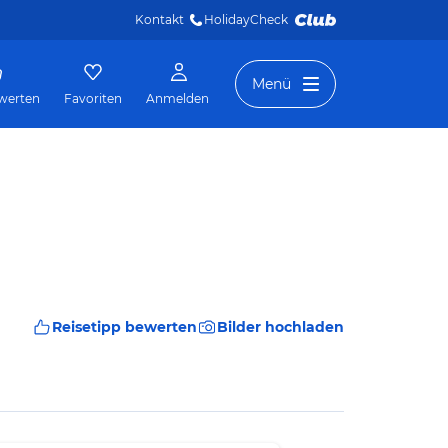
Kontakt
HolidayCheck 
Menü
werten
Favoriten
Anmelden
Reisetipp bewerten
Bilder hochladen