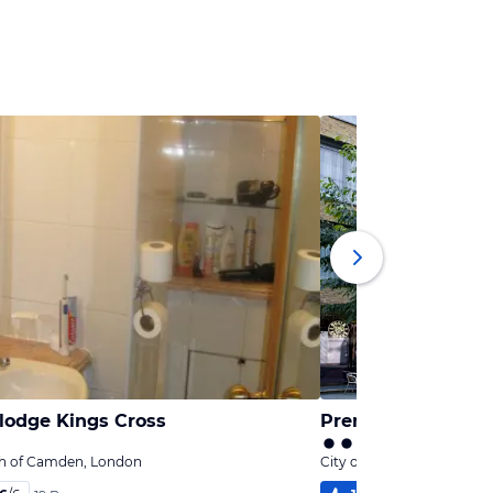
lodge Kings Cross
Premier Inn Londo
h of Camden, London
City of London, London