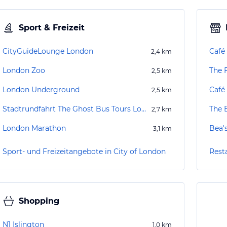
Sport & Freizeit
CityGuideLounge London
Café
2,4
km
London Zoo
The 
2,5
km
London Underground
Café 
2,5
km
Stadtrundfahrt The Ghost Bus Tours London
The 
2,7
km
London Marathon
Bea'
3,1
km
Sport- und Freizeitangebote in City of London
Rest
Shopping
N1 Islington
1,0
km