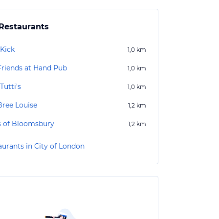
Restaurants
 Kick
1,0
km
Friends at Hand Pub
1,0
km
Tutti's
1,0
km
Bree Louise
1,2
km
s of Bloomsbury
1,2
km
aurants in City of London