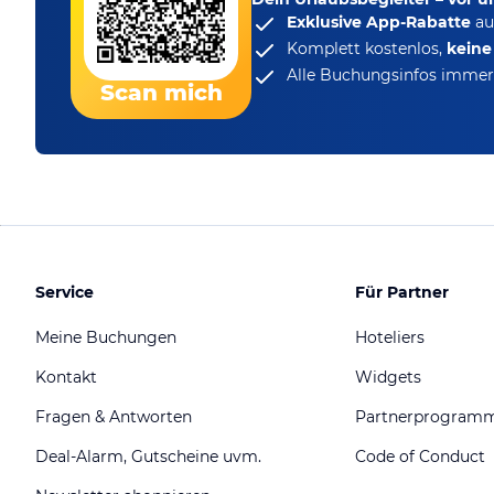
Exklusive App-Rabatte
au
Komplett kostenlos,
kein
Alle Buchungsinfos immer 
Scan mich
Service
Für Partner
Meine Buchungen
Hoteliers
Kontakt
Widgets
Fragen & Antworten
Partnerprogram
Deal-Alarm, Gutscheine uvm.
Code of Conduct