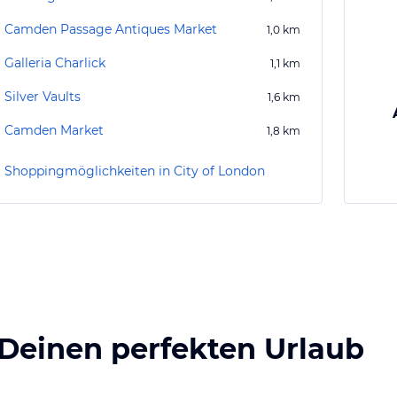
Camden Passage Antiques Market
1,0
km
Galleria Charlick
1,1
km
Silver Vaults
1,6
km
Camden Market
1,8
km
Shoppingmöglichkeiten in City of London
 Deinen perfekten Urlaub