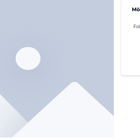
Mö
Fo