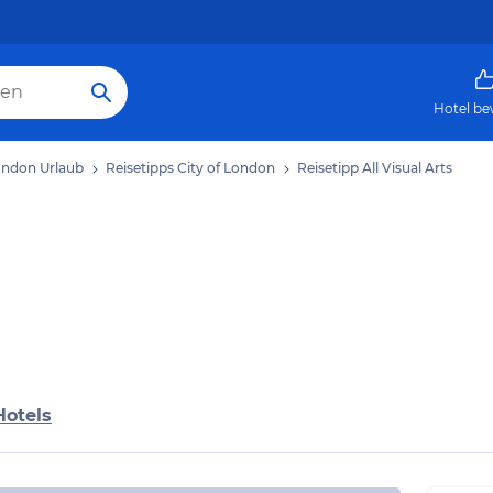
Hotel be
London Urlaub
Reisetipps City of London
Reisetipp All Visual Arts
Hotels