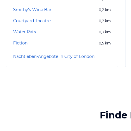
Smithy's Wine Bar
0,2
km
Courtyard Theatre
0,2
km
Water Rats
0,3
km
Fiction
0,5
km
Nachtleben-Angebote in City of London
Finde