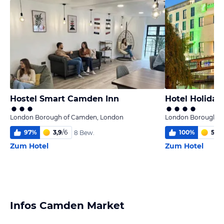
Hostel Smart Camden Inn
Hotel Holida
London Borough of Camden, London
London Borough o
97
%
3,9
/
6
100
%
5,5
/
8 Bew.
Zum Hotel
Zum Hotel
Infos Camden Market