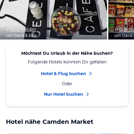
Bild melden
Bild m
von David & Julia
von David 
Möchtest Du Urlaub in der Nähe buchen?
Folgende Hotels könnten Dir gefallen
Hotel & Flug buchen
Oder
Nur Hotel buchen
Hotel nähe Camden Market