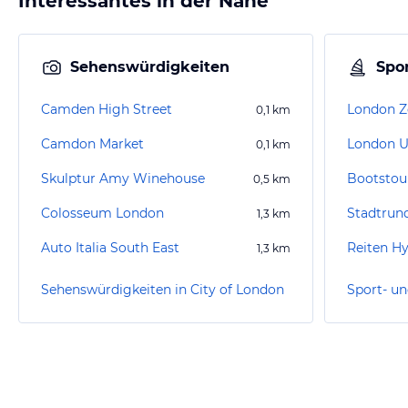
Interessantes in der Nähe
Sehenswürdigkeiten
Spor
Camden High Street
London 
0,1
km
Camdon Market
London 
0,1
km
Skulptur Amy Winehouse
Bootstou
0,5
km
Colosseum London
1,3
km
Auto Italia South East
Reiten H
1,3
km
Sehenswürdigkeiten in City of London