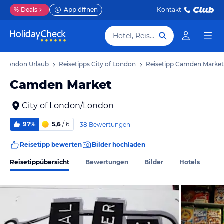
%
Deals
App öffnen
Kontakt
Hotel, Reiseziel
of London Urlaub
Reisetipps City of London
Reisetipp Camden Market
Camden Market
City of London/London
97%
5,6
/ 6
38 Bewertungen
Reisetipp bewerten
Bilder hochladen
Reisetippübersicht
Bewertungen
Bilder
Hotels