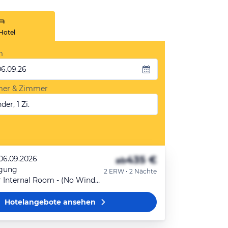
Hotel
m
06.09.26
mer & Zimmer
der, 1 Zi.
435 €
 06.09.2026
ab
egung
2 ERW • 2 Nächte
Ground Floor Internal Room - (No Window)
Hotelangebote
ansehen