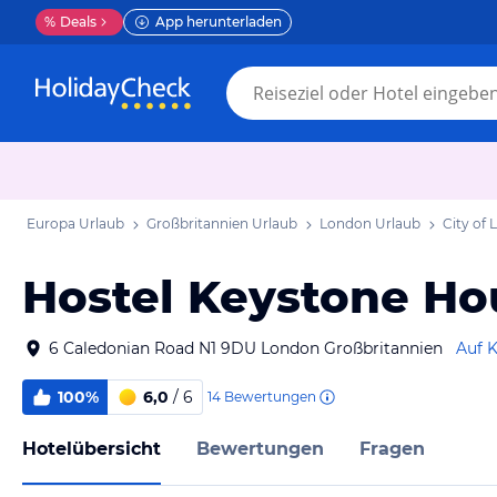
%
Deals
App herunterladen
Europa Urlaub
Großbritannien Urlaub
London Urlaub
City of
Hostel Keystone Ho
6 Caledonian Road N1 9DU London Großbritannien
Auf K
100%
6,0
/ 6
14
Bewertungen
Hotelübersicht
Bewertungen
Fragen