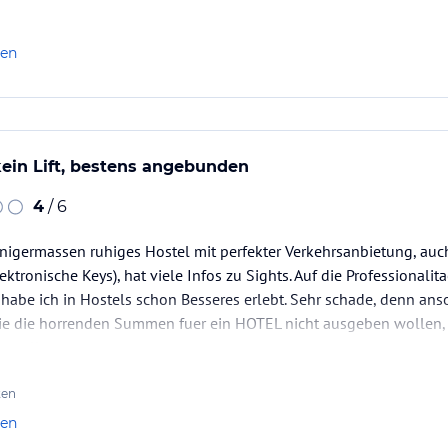
len
kein Lift, bestens angebunden
4
/ 6
nigermassen ruhiges Hostel mit perfekter Verkehrsanbietung, auc
elektronische Keys), hat viele Infos zu Sights. Auf die Professionali
a habe ich in Hostels schon Besseres erlebt. Sehr schade, denn an
 die die horrenden Summen fuer ein HOTEL nicht ausgeben wollen,
 wollen.
ten
len