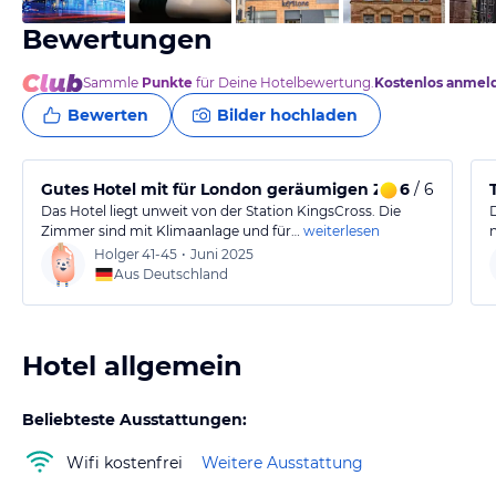
Bewertungen
Sammle
Punkte
für Deine Hotelbewertung.
Kostenlos anmel
Bewerten
Bilder hochladen
Gutes Hotel mit für London geräumigen Zimmern
6
/ 6
Das Hotel liegt unweit von der Station KingsCross. Die
Zimmer sind mit Klimaanlage und für…
weiterlesen
n
Holger
41-45
•
Juni 2025
Aus Deutschland
Hotel allgemein
Beliebteste Ausstattungen:
Wifi kostenfrei
Weitere Ausstattung