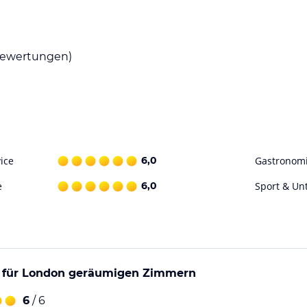
n. Allerdings gibt es in der Umgebung des
eine große Auswahl an Speisen und Getränken
ten ist für jeden Geschmack etwas dabei. Das
ng, um Empfehlungen und Reservierungen zu
ewertungen)
ichtungen. Allerdings gibt es in der Umgebung
n Parks und Grünflächen zum Entspannen bis hin
dabei. Das freundliche Personal des Hotels steht
n zu geben.
ice
6,0
Gastronom
e
6,0
Sport & Un
ohne Gewähr. Bitte lies vor der Buchung die
t für London geräumigen Zimmern
6
/ 6