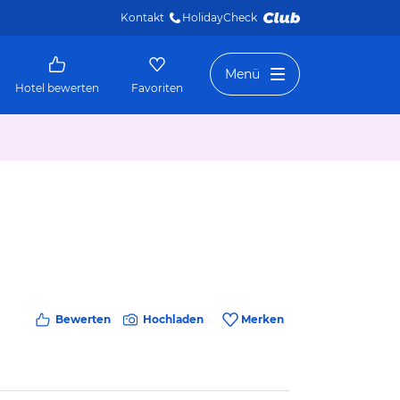
Kontakt
HolidayCheck 
Menü
Hotel bewerten
Favoriten
Bewerten
Hochladen
Merken