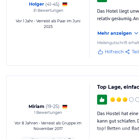
Holger
(
41-45
)
Das Hotel liegt unw
31
Bewertungen
relativ geräumig. A
Vor 1 Jahr • Verreist als Paar im Juni
2025
Mehr anzeigen
Meilengutschrift erhal
Hilfreich
Tei
Top Lage, einfa
Miriam
(
19-25
)
1
Bewertungen
Das Hostel hat eine
kann gut schlafen. 
Vor 8 Jahren • Verreist als Gruppe im
top! Betten und Bad
November 2017