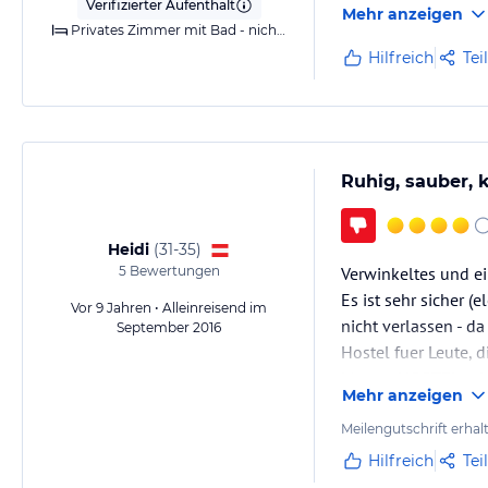
Verifizierter Aufenthalt
Mehr anzeigen
Privates Zimmer mit Bad - nicht kostenfrei stornierbar
Hilfreich
Tei
Ruhig, sauber, 
Heidi
(
31-35
)
5
Bewertungen
Verwinkeltes und ei
Es ist sehr sicher (
Vor 9 Jahren • Alleinreisend im
nicht verlassen - d
September 2016
Hostel fuer Leute,
MassenHOSTEL sein
Mehr anzeigen
Meilengutschrift erhal
Hilfreich
Tei