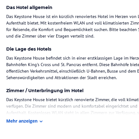
Das Hotel allgemein
Das Keystone House ist ein kürzlich renoviertes Hotel im Herzen vo
Aufenthalt bietet. Mit kostenfreiem WLAN und voll klimatisierten Zim
für Reisende, die Komfort und Bequemlichkeit suchen. Bitte beachten 
und die Zimmer über vier Etagen verteilt sind.
Die Lage des Hotels
Das Keystone House befindet sich in einer erstklassigen Lage im He
Bahnhöfen King's Cross und St. Pancras entfernt. Diese Bahnhöfe bie
öffentlichen Verkehrsmittel, einschließlich U-Bahnen, Busse und dem 
Sehenswürdigkeiten und Attraktionen der Stadt erreichen.
Zimmer / Unterbringung im Hotel
Das Keystone House bietet kürzlich renovierte Zimmer, die voll klima
verfügen. Die Zimmer sind modern und komfortabel eingerichtet un
Aufenthalt. Kostenloses WLAN steht in allen Zimmern zur Verfügung, s
Verbindung bleiben können.
Mehr anzeigen
Gastronomie im Hotel