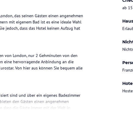
Chec
ab 15
n London, das seinen Gästen einen angenehmen
Haus
mern mit eigenem Bad ist es eine ideale Wahl
Sie jedoch, dass das Hotel keinen Aufzug hat
Erlau
Nich
Nicht
rzen von London, nur 2 Gehminuten von den
ten eine hervorragende Anbindung an die
Pers
Eurostar. Von hier aus können Sie bequem alle
Franz
Hote
Hoste
tisiert sind und über ein eigenes Badezimmer
d bieten den Gästen einen angenehmen
o dass die Gäste immer mit der Welt in