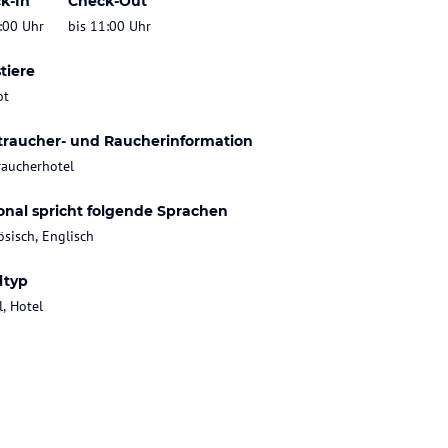
k-In
Check-Out
:00 Uhr
bis 11:00 Uhr
tiere
bt
traucher- und Raucherinformation
raucherhotel
onal spricht folgende Sprachen
ösisch, Englisch
ltyp
l, Hotel