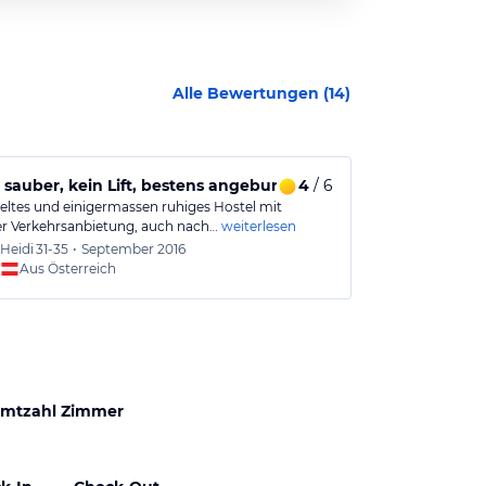
Alle Bewertungen (
14
)
 sauber, kein Lift, bestens angebunden
4
/ 6
Gutes Hostel
eltes und einigermassen ruhiges Hostel mit
Sehr zentrales
er Verkehrsanbietung, auch nach…
weiterlesen
auszeichnet. F
Heidi
31-35
•
September 2016
Tim
14-
Aus Österreich
Aus
mtzahl Zimmer