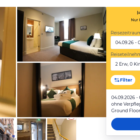
Nur 
Reisezeitrau
04.09.26 - 
Reiseteilneh
2 Erw, 0 Kin
von Booking.com
Filter
04.09.2026 -
ohne Verpfl
von Booking.com