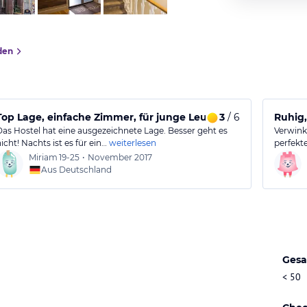
den
Top Lage, einfache Zimmer, für junge Leute
3
/ 6
Ruhig,
Das Hostel hat eine ausgezeichnete Lage. Besser geht es
Verwink
icht! Nachts ist es für ein…
weiterlesen
perfekt
Miriam
19-25
•
November 2017
Aus Deutschland
Gesa
< 50