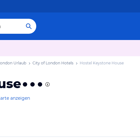
 London Urlaub
City of London Hotels
Hostel Keystone House
use
arte anzeigen