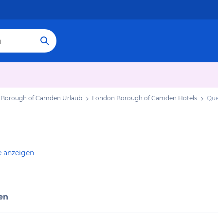
 Borough of Camden Urlaub
London Borough of Camden Hotels
Que
e anzeigen
en