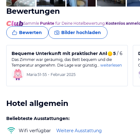
Bewertungen
Sammle
Punkte
für Deine Hotelbewertung.
Kostenlos anmel
Bewerten
Bilder hochladen
Bequeme Unterkunft mit praktischer Anbindung an di
5
/ 6
Das Zimmer war geräumig, das Bett bequem und die
Temperatur angenehm. Die Lage war günstig…
weiterlesen
Maria
51-55
•
Februar 2025
Hotel allgemein
Beliebteste Ausstattungen:
Wifi verfügbar
Weitere Ausstattung