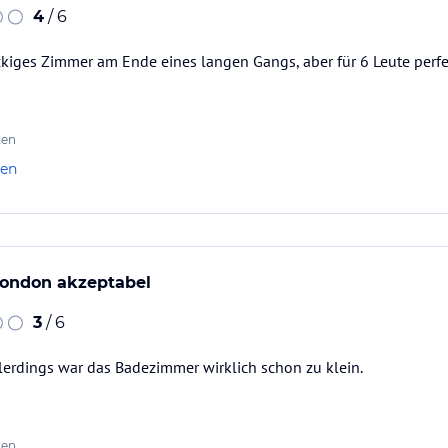
4
/ 6
ickiges Zimmer am Ende eines langen Gangs, aber für 6 Leute per
ten
len
 London akzeptabel
3
/ 6
lerdings war das Badezimmer wirklich schon zu klein.
ten