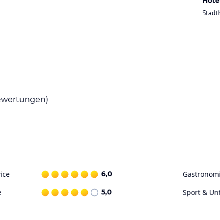
Hote
Stadt
wertungen)
ice
6,0
Gastronom
e
5,0
Sport & Un