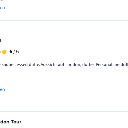
len
g
6
/ 6
sauber, essen dufte. Aussicht auf London, duftes Personal, ne dufte B
len
ndon-Tour