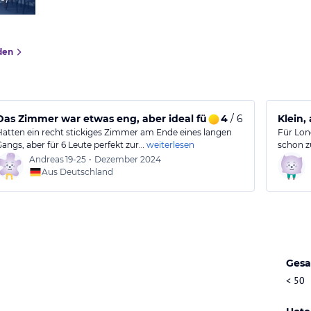
den
e U-Bahn
Das Zimmer war etwas eng, aber ideal für unsere Gruppe zu
4
/ 6
Klein,
Hatten ein recht stickiges Zimmer am Ende eines langen
Für Lon
Gangs, aber für 6 Leute perfekt zur…
weiterlesen
schon zu
Andreas
19-25
•
Dezember 2024
Aus Deutschland
Gesa
< 50