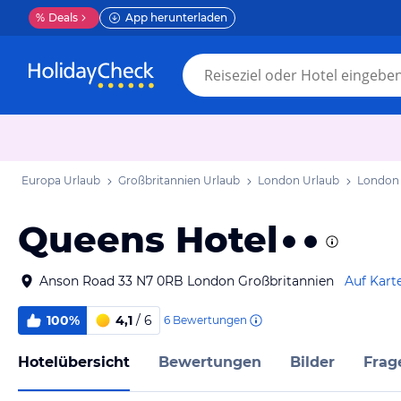
%
Deals
App herunterladen
Europa Urlaub
Großbritannien Urlaub
London Urlaub
London
Queens Hotel
Anson Road 33 N7 0RB London Großbritannien
Auf Kart
100%
4,1
/ 6
6
Bewertungen
Hotelübersicht
Bewertungen
Bilder
Frag