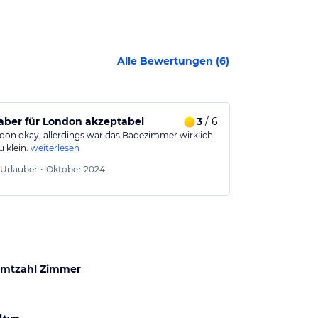
Alle Bewertungen (
6
)
r Darts WM.
 aber für London akzeptabel
3
/ 6
Hotelbewer
don okay, allerdings war das Badezimmer wirklich
Super Service s
 klein.
weiterlesen
London, duftes
Ralph
5
Urlauber
•
Oktober 2024
Aus
mtzahl Zimmer