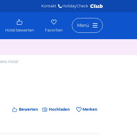
Kontakt
HolidayCheck 
Menü
Hotel bewerten
Favoriten
ens Hotel
Bewerten
Hochladen
Merken