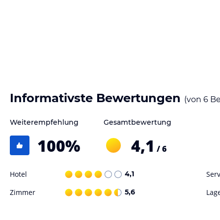
Informativste Bewertungen
(von
6
Be
Weiterempfehlung
Gesamtbewertung
100
%
4,1
/ 6
Hotel
4,1
Serv
Zimmer
5,6
Lag