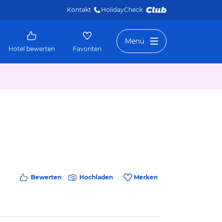
Kontakt
HolidayCheck 
Menü
Hotel bewerten
Favoriten
Bewerten
Hochladen
Merken