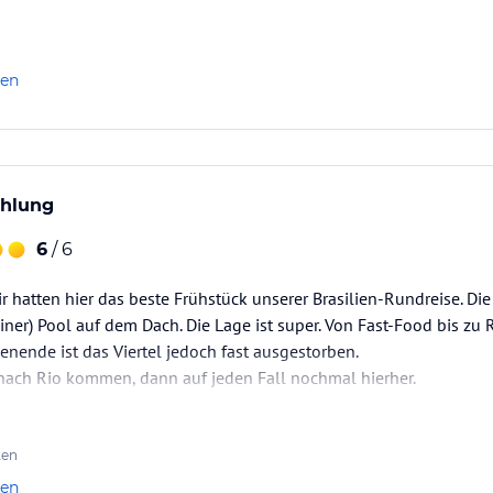
len
ehlung
6
/ 6
r hatten hier das beste Frühstück unserer Brasilien-Rundreise. Di
einer) Pool auf dem Dach. Die Lage ist super. Von Fast-Food bis zu
enende ist das Viertel jedoch fast ausgestorben.
ach Rio kommen, dann auf jeden Fall nochmal hierher.
ten
len