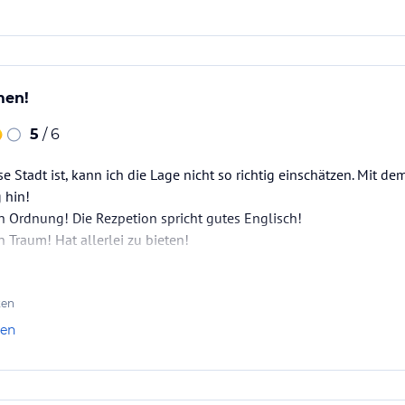
men!
5
/ 6
se Stadt ist, kann ich die Lage nicht so richtig einschätzen. Mit 
 hin!
n Ordnung! Die Rezpetion spricht gutes Englisch!
n Traum! Hat allerlei zu bieten!
ten
len