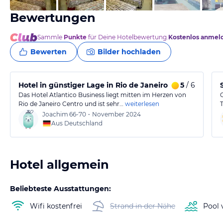
Bewertungen
Sammle
Punkte
für Deine Hotelbewertung.
Kostenlos anmel
Bewerten
Bilder hochladen
Hotel in günstiger Lage in Rio de Janeiro
5
/ 6
Das Hotel Atlantico Business liegt mitten im Herzen von
Rio de Janeiro Centro und ist sehr…
weiterlesen
Joachim
66-70
•
November 2024
Aus Deutschland
Hotel allgemein
Beliebteste Ausstattungen:
Wifi kostenfrei
Strand in der Nähe
Pool 