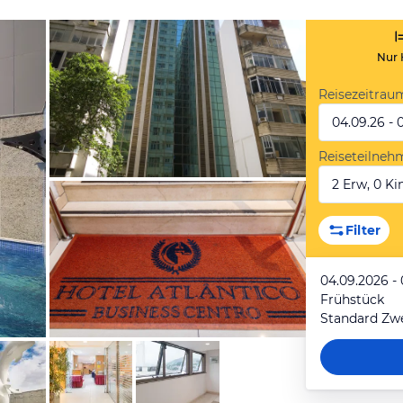
Nur 
Reisezeitrau
04.09.26 - 
Reiseteilneh
2 Erw, 0 Kin
von Expedia
Filter
04.09.2026 -
Frühstück
Standard Zw
von Expedia