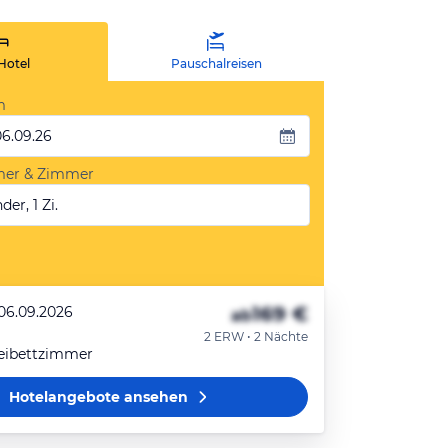
Hotel
Pauschalreisen
m
06.09.26
mer & Zimmer
der, 1 Zi.
169 €
 06.09.2026
ab
2 ERW • 2 Nächte
eibettzimmer
Hotelangebote
ansehen