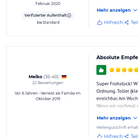
Februar 2020
Mehr anzeigen
Verifizierter Aufenthalt
Hilfreich
Tei
Standard
Absolute Empf
Meiko
(
36-40
)
22
Bewertungen
Super Frühstück! Wi
Ordnung. Toller (kl
Vor 6 Jahren • Verreist als Familie im
erreichbar. Am Woch
Oktober 2019
Wenn wir nochmal n
Mehr anzeigen
Meilengutschrift erhal
Hilfreich
Tei