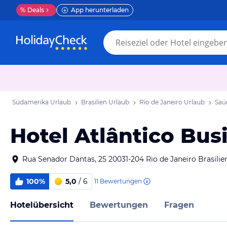
%
Deals
App herunterladen
Südamerika Urlaub
Brasilien Urlaub
Rio de Janeiro Urlaub
Saú
Hotel Atlântico Bus
Rua Senador Dantas, 25 20031-204 Rio de Janeiro Brasilie
100%
5,0
/ 6
11
Bewertungen
Hotelübersicht
Bewertungen
Fragen