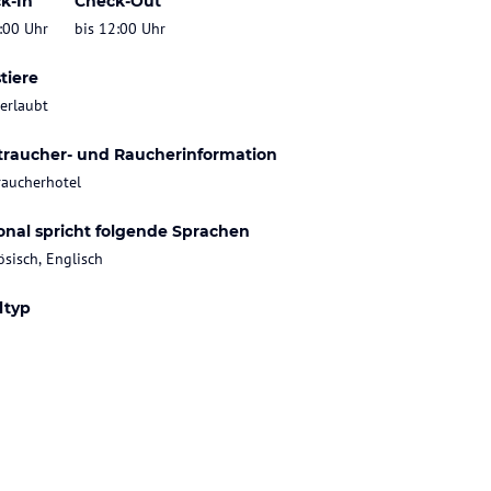
k-In
Check-Out
:00 Uhr
bis 12:00 Uhr
tiere
 erlaubt
traucher- und Raucherinformation
raucherhotel
onal spricht folgende Sprachen
ösisch, Englisch
ltyp