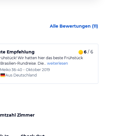
Alle Bewertungen (
11
)
ute Empfehlung
6
/ 6
Kann man 
rühstück! Wir hatten hier das beste Frühstück
Da Rio so eine 
 Brasilien-Rundreise. Die…
weiterlesen
richtig einsch
Meiko
36-40
•
Oktober 2019
Bruno
Aus Deutschland
Aus
mtzahl Zimmer