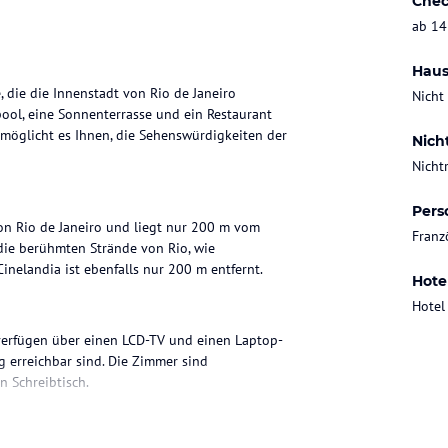
Chec
ab 14
Haus
, die die Innenstadt von Rio de Janeiro
Nicht
ol, eine Sonnenterrasse und ein Restaurant
ermöglicht es Ihnen, die Sehenswürdigkeiten der
Nich
Nicht
Pers
von Rio de Janeiro und liegt nur 200 m vom
Franz
 die berühmten Strände von Rio, wie
nelandia ist ebenfalls nur 200 m entfernt.
Hote
Hotel
 verfügen über einen LCD-TV und einen Laptop-
g erreichbar sind. Die Zimmer sind
n Schreibtisch.