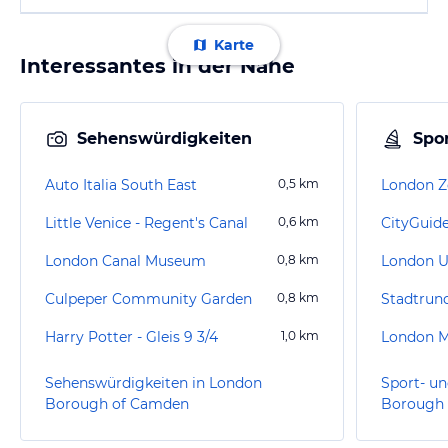
Karte
Interessantes in der Nähe
Sehenswürdigkeiten
Spor
Auto Italia South East
0,5
km
London 
Little Venice - Regent's Canal
0,6
km
CityGuid
London Canal Museum
0,8
km
London 
Culpeper Community Garden
0,8
km
Harry Potter - Gleis 9 3/4
1,0
km
London M
Sehenswürdigkeiten in London
Sport- un
Borough of Camden
Borough