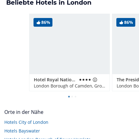
Beliebte Hotels in London
86%
86%
Hotel Royal National
The Presi
London Borough of Camden, Großbritannien
Orte in der Nähe
Hotels
City of London
Hotels
Bayswater