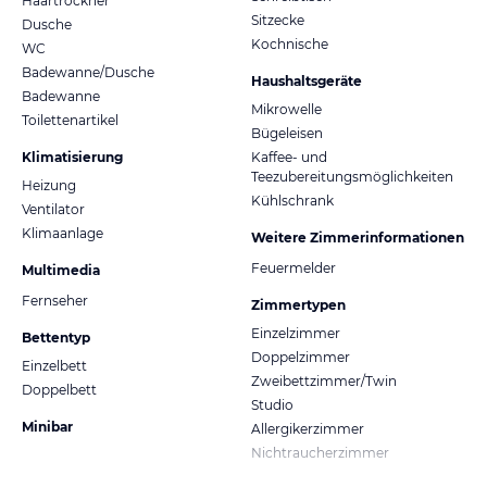
Haartrockner
Sitzecke
Dusche
Kochnische
WC
Badewanne/Dusche
Haushaltsgeräte
Badewanne
Mikrowelle
Toilettenartikel
Bügeleisen
Klimatisierung
Kaffee- und
Teezubereitungsmöglichkeiten
Heizung
Kühlschrank
Ventilator
Klimaanlage
Weitere Zimmerinformationen
Feuermelder
Multimedia
Fernseher
Zimmertypen
Einzelzimmer
Bettentyp
Doppelzimmer
Einzelbett
Zweibettzimmer/Twin
Doppelbett
Studio
Minibar
Allergikerzimmer
Nichtraucherzimmer