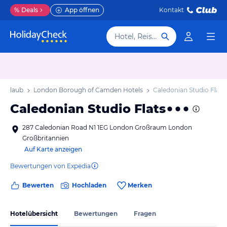
%
Deals
App öffnen
Kontakt
Hotel, Reiseziel
 Urlaub
London Borough of Camden Hotels
Caledonian Studio Flats
Caledonian Studio Flats
287 Caledonian Road N1 1EG London Großraum London
Großbritannien
Auf Karte anzeigen
Bewertungen von Expedia
Bewerten
Hochladen
Merken
Hotelübersicht
Bewertungen
Fragen