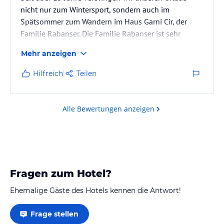
nicht nur zum Wintersport, sondern auch im
Spätsommer zum Wandern im Haus Garni Cir, der
Familie Rabanser. Die Familie Rabanser ist sehr
herzlich und zuvorkommen. Wenn aus den
Mehr anzeigen
unterschiedlichsten Gründen Hilfe benötigt wird,
steht Fam. R. mit Rat und Tat zur Seite.
Hilfreich
Teilen
Von dem am Berg liegenden Haus können wir vom
Zimmer und Balkon aus, dem Frühstücks- und
Gesellschaftsraum sowie von den vor dem Haus
Alle Bewertungen anzeigen
stehenden Bänken - vom Sonnenaufgang bis zum
Sonnenuntergang - in der…
Fragen zum Hotel?
Ehemalige Gäste des Hotels kennen die Antwort!
Frage stellen