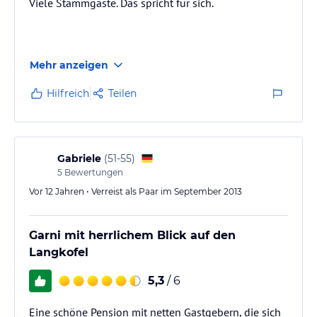
Viele Stammgäste. Das spricht für sich.
Wir können die Pension auf jeden Fall weiter
Mehr anzeigen
empfehlen. Super Lage, günstiger Preis. Unbedingt
die Sella Ronda fahren.
Hilfreich
Teilen
Gabriele
(
51-55
)
5
Bewertungen
Vor 12 Jahren • Verreist als Paar im September 2013
Garni mit herrlichem Blick auf den
Langkofel
5,3
/ 6
Eine schöne Pension mit netten Gastgebern, die sich