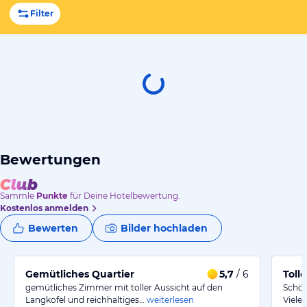
Filter
Bewertungen
Sammle
Punkte
für Deine Hotelbewertung.
Kostenlos anmelden
Bewerten
Bilder hochladen
Gemütliches Quartier
5,7
/ 6
Toll
gemütliches Zimmer mit toller Aussicht auf den
Schön
Langkofel und reichhaltiges…
weiterlesen
Viele