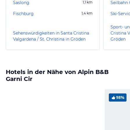
Saslong
1,1
km
Seilbahn 
Fischburg
1,4
km
Ski-Servi
Sport- un
Sehenswürdigkeiten in Santa Cristina
Cristina V
Valgardena / St. Christina in Gröden
Gröden
Hotels in der Nähe von Alpin B&B
Garni Cir
98%