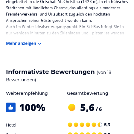
eingebettet in die Ortschaft St. Christina (1428 m), in ein hübsches
Städtchen mit ländlichem Charme, das allerdings als moderner
Fremdenverkehrs- und Urlaubsort zugleich den höchsten
Ansprüchen seiner Gäste gerecht werden kann.
Auch im Winter idealser Augangspunkt. Ein Ski-Bus bringt Sie in
nur wenigen Minuten zu den Skianlagen und –pisten: es werden
euch somit die Pforten zum „Dolomiti-Superski“, dem größten
Mehr anzeigen
Hinweis:
Allgemeine und unverbindliche
Hoteliers-/Veranstalter-/Kataloginformationen. Alle Angaben
ohne Gewähr und ohne Prüfung durch HolidayCheck. Bitte
Informativste Bewertungen
(von
18
lies vor der Buchung die verbindlichen
Angebotsdetails
des
Bewertungen)
jeweiligen Veranstalters.
Weiterempfehlung
Gesamtbewertung
100
%
5,6
/ 6
Hotel
5,3