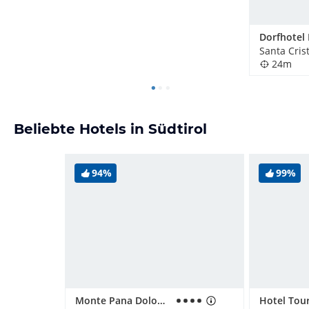
Dorfhotel 
24m
Beliebte Hotels in Südtirol
94%
99%
Monte Pana Dolomites Hotel