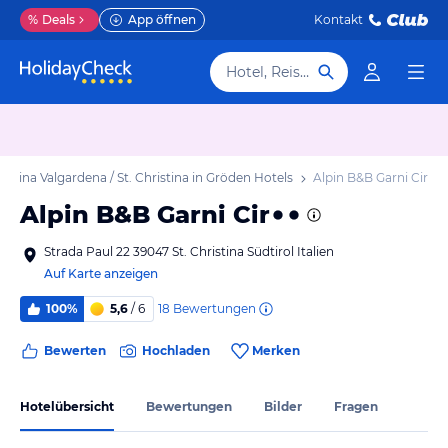
%
Deals
App öffnen
Kontakt
Hotel, Reiseziel
ristina Valgardena / St. Christina in Gröden Hotels
Alpin B&B Garni Cir
Alpin B&B Garni Cir
Strada Paul 22 39047 St. Christina Südtirol Italien
Auf Karte anzeigen
18
Bewertungen
100%
5,6
/ 6
Bewerten
Hochladen
Merken
Hotelübersicht
Bewertungen
Bilder
Fragen