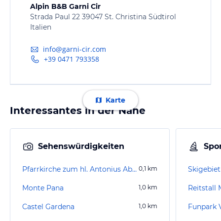
Alpin B&B Garni Cir
Strada Paul 22 39047 St. Christina Südtirol
Italien
info@garni-cir.com
+39 0471 793358
Karte
Interessantes in der Nähe
Sehenswürdigkeiten
Spor
Pfarrkirche zum hl. Antonius Abt und zur hl. Christina
0,1
km
Skigebiet
Monte Pana
1,0
km
Reitstall
Castel Gardena
1,0
km
Funpark 