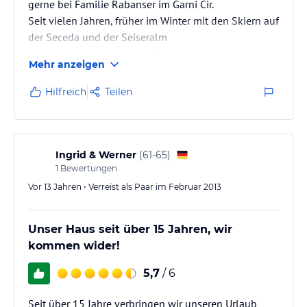
gerne bei Familie Rabanser im Garni Cir.
Seit vielen Jahren, früher im Winter mit den Skiern auf
der Seceda und der Seiseralm
oder durch die ladinischen Täler auf der Sellaronda,
Mehr anzeigen
jetzt im Sommer und Herbst auf den
unzähligen Wanderungen rund um St. Christina.
Hilfreich
Teilen
Im Garni Cir, am Südhang gelegen, genießen wir den
Blick auf den Langkofel.
Besonders der große, gemütliche Frühstücks- und
Aufenthaltsraum ist uns wichtig.
Ingrid & Werner
(
61-65
)
Wenn wir mal nicht ins Restaurant möchten,…
1
Bewertungen
Vor 13 Jahren • Verreist als Paar im Februar 2013
Unser Haus seit über 15 Jahren, wir
kommen wider!
5,7
/ 6
Seit über 15 Jahre verbringen wir unseren Urlaub