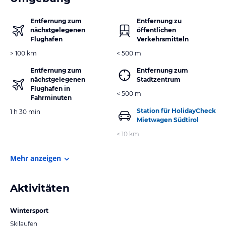
Entfernung zum
Entfernung zu
nächstgelegenen
öffentlichen
Flughafen
Verkehrsmitteln
> 100 km
< 500 m
Entfernung zum
Entfernung zum
nächstgelegenen
Stadtzentrum
Flughafen in
< 500 m
Fahrminuten
Station für HolidayCheck
1 h 30 min
Mietwagen Südtirol
< 10 km
Mehr anzeigen
Aktivitäten
Wintersport
Skilaufen