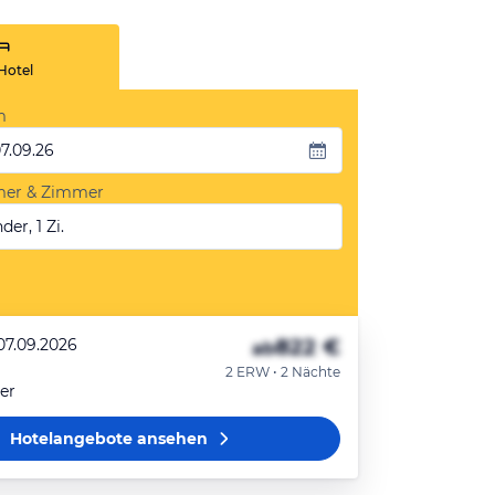
Hotel
m
07.09.26
mer & Zimmer
der, 1 Zi.
822 €
07.09.2026
ab
2 ERW • 2 Nächte
er
Hotelangebote
ansehen