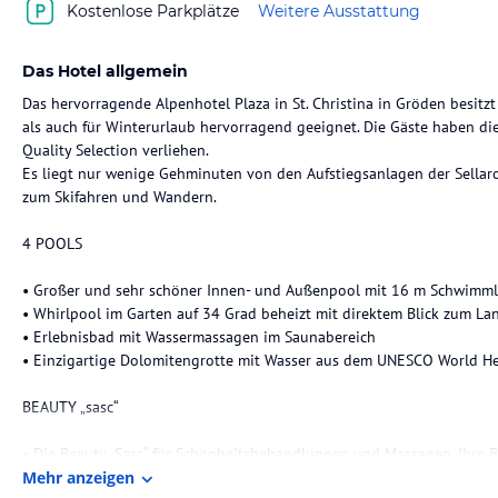
Kostenlose Parkplätze
Weitere Ausstattung
Das Hotel allgemein
Das hervorragende Alpenhotel Plaza in St. Christina in Gröden besitz
als auch für Winterurlaub hervorragend geeignet. Die Gäste haben di
Quality Selection verliehen.
Es liegt nur wenige Gehminuten von den Aufstiegsanlagen der Sellar
zum Skifahren und Wandern.
4 POOLS
• Großer und sehr schöner Innen- und Außenpool mit 16 m Schwimm
• Whirlpool im Garten auf 34 Grad beheizt mit direktem Blick zum La
• Erlebnisbad mit Wassermassagen im Saunabereich
• Einzigartige Dolomitengrotte mit Wasser aus dem UNESCO World He
BEAUTY „sasc“
• Die Beauty „Sasc“ für Schönheitsbehandlungen und Massagen. Ihre
Mehr anzeigen