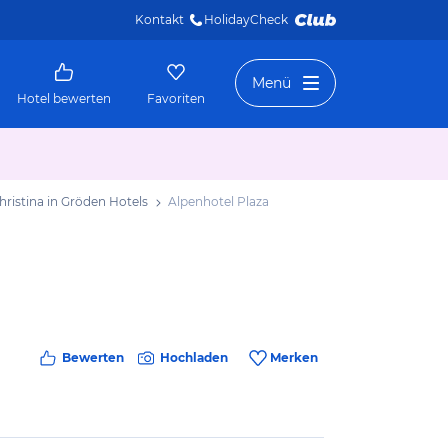
Kontakt
HolidayCheck 
Menü
Hotel bewerten
Favoriten
Christina in Gröden Hotels
Alpenhotel Plaza
Bewerten
Hochladen
Merken