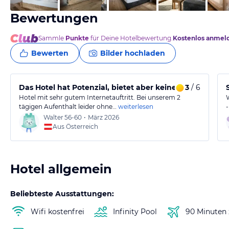
Bewertungen
Sammle
Punkte
für Deine Hotelbewertung.
Kostenlos anmel
Bewerten
Bilder hochladen
Das Hotel hat Potenzial, bietet aber keine 4-Sterne S E
3
/ 6
Hotel mit sehr gutem Internetauftritt. Bei unserem 2
tägigen Aufenthalt leider ohne…
weiterlesen
Walter
56-60
•
März 2026
Aus Österreich
Hotel allgemein
Beliebteste Ausstattungen:
Wifi kostenfrei
Infinity Pool
90 Minuten