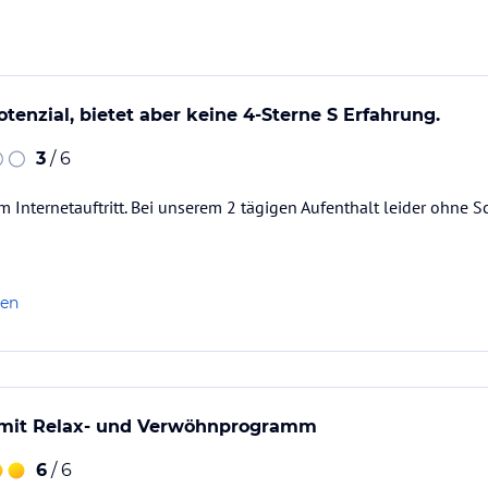
sruhen
tenzial, bietet aber keine 4-Sterne S Erfahrung.
Liften und holen Euch auch wieder ab.
3
/ 6
m Internetauftritt. Bei unserem 2 tägigen Aufenthalt leider ohne
kofel.
immern (Einzelzimmer, Doppelzimmer,
len
 ist ein voll ausgestattetes Badezimmer
hmittagsjause und Abendessen) als Verpflegung
mit Relax- und Verwöhnprogramm
rnationale Speisen zählen zum Angebot der
nden.
6
/ 6