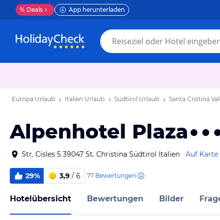
%
Deals
App herunterladen
Europa Urlaub
Italien Urlaub
Südtirol Urlaub
Santa Cristina Va
Alpenhotel Plaza
Str. Cisles 5 39047 St. Christina Südtirol Italien
Auf Karte
29%
3,9
/ 6
77
Bewertungen
Hotelübersicht
Bewertungen
Bilder
Frag