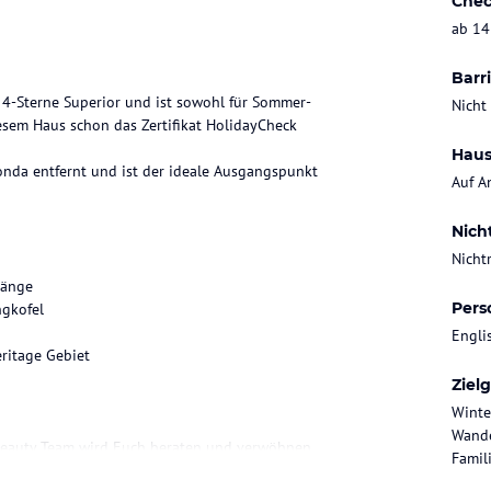
Chec
ab 14
Barri
t 4-Sterne Superior und ist sowohl für Sommer-
Nicht
esem Haus schon das Zertifikat HolidayCheck
Haus
onda entfernt und ist der ideale Ausgangspunkt
Auf A
Nich
Nicht
länge
Pers
ngkofel
Engli
ritage Gebiet
Ziel
Winte
Wande
 Beauty Team wird Euch beraten und verwöhnen
Famili