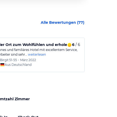
Alle Bewertungen (
77
)
ller Ort zum Wohlfühlen und erholen
6
/ 6
Tolles Hotel
önes und familiäres Hotel mit excellentem Service,
Das Hotel ist S
rbeiter sind sehr…
weiterlesen
Bereich. Die E
Birgit
51-55
•
März 2022
Elli
61-6
Aus Deutschland
Aus
mtzahl Zimmer