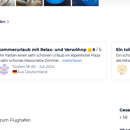
den
rfahrung.
Sommerurlaub mit Relax- und Verwöhnprogramm
6
/ 6
Ein to
Wir hatten einen sehr schönen Urlaub im Alpenhotel Plaza
Ein sch
- sehr schönes Maisonette Zimmer…
weiterlesen
die Mita
Torsten
56-60
•
Juli 2024
Aus Deutschland
Gesa
< 50
 zum Flughafen