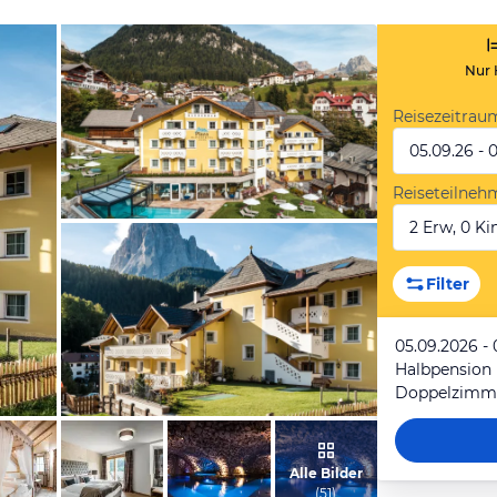
Nur 
Reisezeitrau
05.09.26 - 
Reiseteilneh
2 Erw, 0 Kin
vom Hotelier, Februar 2019
Filter
05.09.2026 - 
Halbpension
Doppelzimm
vom Hotelier, Februar 2019
Alle Bilder
(
51
)