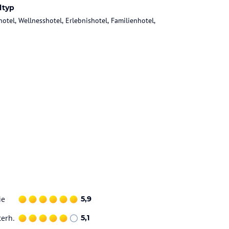
ltyp
hotel, Wellnesshotel, Erlebnishotel, Familienhotel,
ie
5,9
terh.
5,1