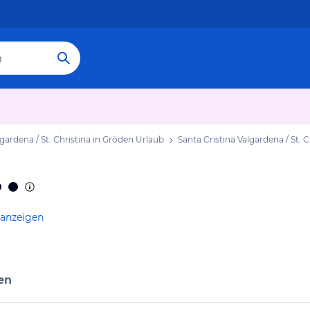
lgardena / St. Christina in Gröden Urlaub
Santa Cristina Valgardena / St. 
 anzeigen
en