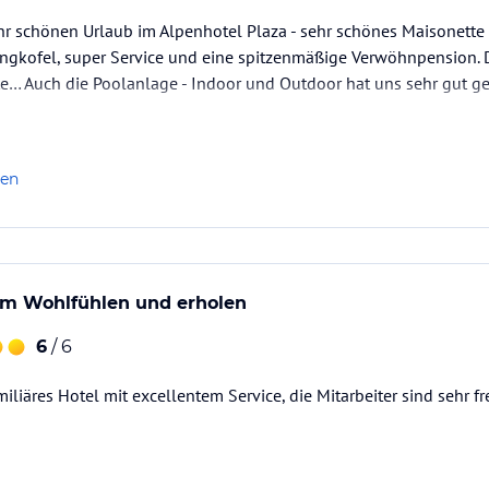
hr schönen Urlaub im Alpenhotel Plaza - sehr schönes Maisonette
pool im Garten mit Langkofelblick,
angkofel, super Service und eine spitzenmäßige Verwöhnpension. 
sere Gäste. Der Innen und Außenpool ist auch
e… Auch die Poolanlage - Indoor und Outdoor hat uns sehr gut g
eale Ausgangspunkt für Wanderungen und Bike
nden sich in unmittelbarer Nähe und wir
 auch wieder ab.
len
swahl. Den Gästen bietet das Hotel
eria, ein Veranstaltungsraum sowie eine Ski-Bike
über den Aufzug zugänglich. Die Bettwäsche
 eine Wellnesstasche mit Badehandtüchern
zum Wohlfühlen und erholen
Tresor und eine Minibar. Das
). Hotelgästen, die mit einem Auto anreisen,
6
/ 6
n steht den Gästen 15 h täglich für jegliche
liäres Hotel mit excellentem Service, die Mitarbeiter sind sehr fre
ataloginformationen. Alle Angaben ohne
uchung die verbindlichen
Angebotsdetails
des