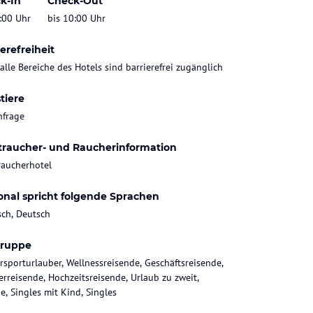
k-In
Check-Out
:00 Uhr
bis 10:00 Uhr
erefreiheit
 alle Bereiche des Hotels sind barrierefrei zugänglich
tiere
nfrage
traucher- und Raucherinformation
raucherhotel
onal spricht folgende Sprachen
sch, Deutsch
gruppe
rsporturlauber, Wellnessreisende, Geschäftsreisende,
rreisende, Hochzeitsreisende, Urlaub zu zweit,
e, Singles mit Kind, Singles