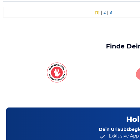
[1]
|
2
|
3
Finde Dei
Hol
Dein Urlaubsbegle
Exklusive App