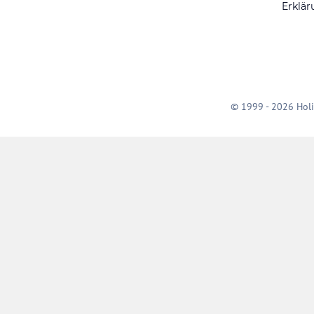
Erklär
© 1999 - 2026 Holi