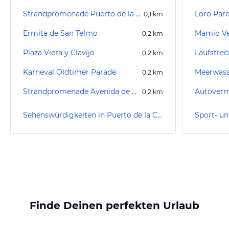
Strandpromenade Puerto de la Cruz
Loro Par
0,1
km
Ermita de San Telmo
Mamio Ve
0,2
km
Plaza Viera y Clavijo
Laufstrec
0,2
km
Karneval Oldtimer Parade
0,2
km
Strandpromenade Avenida de Cristobal de Colón
Autoverm
0,2
km
Sehenswürdigkeiten in Puerto de la Cruz
Finde Deinen perfekten Urlaub