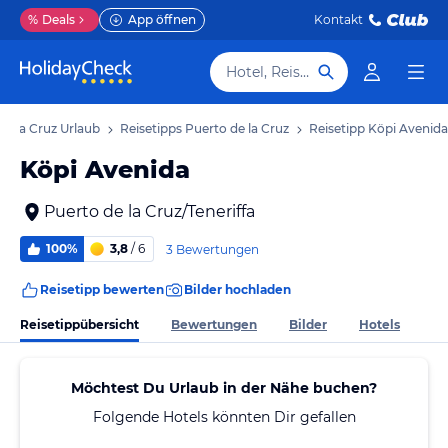
%
Deals
App öffnen
Kontakt
Hotel, Reiseziel
de la Cruz Urlaub
Reisetipps Puerto de la Cruz
Reisetipp Köpi Avenida
Köpi Avenida
Puerto de la Cruz/Teneriffa
100%
3,8
/ 6
3 Bewertungen
Reisetipp bewerten
Bilder hochladen
Reisetippübersicht
Bewertungen
Bilder
Hotels
Möchtest Du Urlaub in der Nähe buchen?
Folgende Hotels könnten Dir gefallen