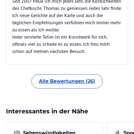
Seit 2007 freue ich mich jedes Jahr, die Köstlichkeiten
des Chefkochs Thomas zu geniessen. Jedes Jahr finde
ich neue Gerichte auf der Karte und auch die
täglichen Empfehlungen verführen mich immer mehr
zu essen als ich wollte.
Jeder servierte Teller ist ein Kunstwerk für sich,
oftnals viel zu schade es zu essen. Ich freu mich
schon auf meinen nächsten Besuch.
Alle Bewertungen (26)
Interessantes in der Nähe
Sehenswürdigkeiten
Spor