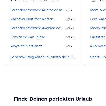
Strandpromenade Puerto de la Cruz
Mamio Ve
0,1
km
Karneval Oldtimer Parade
Loro Par
0,2
km
Strandpromenade Avenida de Cristobal de Colón
0,2
km
Ermita de San Telmo
Laufstrec
0,2
km
Playa de Martiánez
Autoverm
0,2
km
Sehenswürdigkeiten in Puerto de la Cruz
Finde Deinen perfekten Urlaub