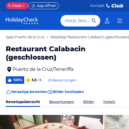
%
Deals
App öffnen
Kontakt
Hotel, Reiseziel
isetipps Puerto de la Cruz
Reisetipp Restaurant Calabacin (geschlossen)
Restaurant Calabacin
(geschlossen)
Puerto de la Cruz/Teneriffa
100%
5,5
/ 6
26 Bewertungen
Reisetipp bewerten
Bilder hochladen
Reisetippübersicht
Bewertungen
Bilder
Hotels