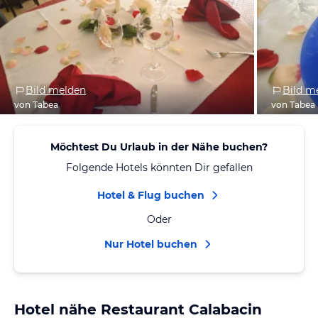
Bild melden
Bild m
von Tabea
von Tabea
Möchtest Du Urlaub in der Nähe buchen?
Folgende Hotels könnten Dir gefallen
Hotel & Flug buchen
Oder
Nur Hotel buchen
Hotel nähe Restaurant Calabacin