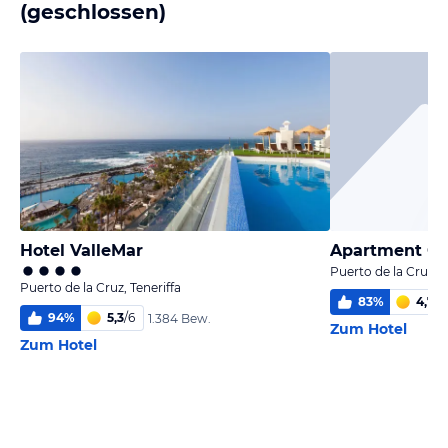
(geschlossen)
Hotel ValleMar
Apartment Cen
Puerto de la Cruz, T
Puerto de la Cruz, Teneriffa
83
%
4,7
/
6
94
%
5,3
/
6
1.384 Bew.
Zum Hotel
Zum Hotel