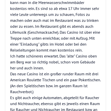
kann man in die Meerwasserschwimmbäder
kostenlos rein. Es sind so ab etwa 17 Uhr immer sehr
viele Leute unterwegs um zu schauen, Fotos zu
machen oder auch mal im Restaurant was zu trinken
oder zu essen. Im Restaurant gibt es abends auch
Lifemusik (Geschmacksache). Das Casino ist über eine
Treppe nach unten erreichbar, oder mit Aufzug. Mit
einer "Einladung" gibts im Hotel oder bei den
Reiseleitungen kommt man kostenlos rein.
Ich hatte schöneres erwartet. Das "alte" Casino oben
am Berg war so richtig nobel, schon vom Gebäude
her und auch innen.
Das neue Casino ist ein großer runder Raum mit drei
American Roulette Tischen und ein paar Pokertischen.
(An den Spieltischen bzw. im ganzen Raum ist
Rauchverbot.)
Es gibt auch einige Automaten, abgeteilt für Raucher
und Nichtraucher, ebenso gibt es jeweils einen Raum
für Raucher und Nichtraucher im Restaurant bzw an