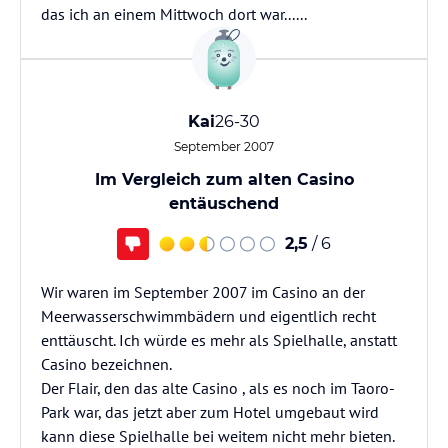
das ich an einem Mittwoch dort war......
Kai
26-30
September 2007
Im Vergleich zum alten Casino
entäuschend
2,5
/ 6
Wir waren im September 2007 im Casino an der
Meerwasserschwimmbädern und eigentlich recht
enttäuscht. Ich würde es mehr als Spielhalle, anstatt
Casino bezeichnen.
Der Flair, den das alte Casino , als es noch im Taoro-
Park war, das jetzt aber zum Hotel umgebaut wird
kann diese Spielhalle bei weitem nicht mehr bieten.