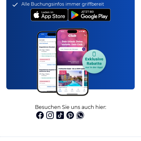
Alle Buchungsinfos immer griffbereit
Besuchen Sie uns auch hier: