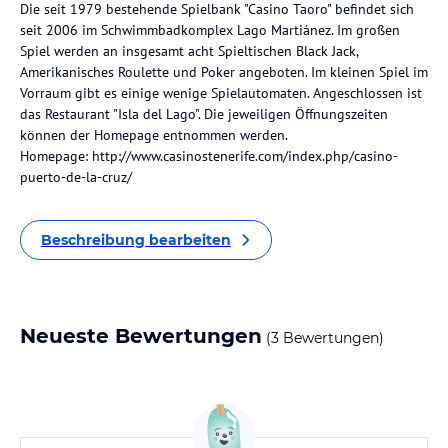
Die seit 1979 bestehende Spielbank "Casino Taoro" befindet sich
seit 2006 im Schwimmbadkomplex Lago Martiánez. Im großen
Spiel werden an insgesamt acht Spieltischen Black Jack,
Amerikanisches Roulette und Poker angeboten. Im kleinen Spiel im
Vorraum gibt es einige wenige Spielautomaten. Angeschlossen ist
das Restaurant "Isla del Lago". Die jeweiligen Öffnungszeiten
können der Homepage entnommen werden.
Homepage: http://www.casinostenerife.com/index.php/casino-
puerto-de-la-cruz/
Beschreibung bearbeiten
Neueste Bewertungen
(3 Bewertungen)