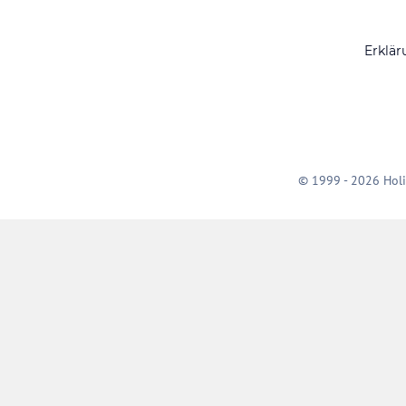
Erklär
© 1999 - 2026 Holi