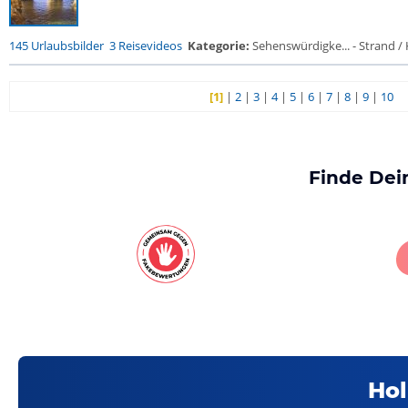
145 Urlaubsbilder
3 Reisevideos
Kategorie:
Sehenswürdigke... - Strand / K
[1]
|
2
|
3
|
4
|
5
|
6
|
7
|
8
|
9
|
10
Finde Dei
Hol