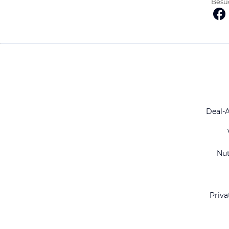
Besuc
Deal-
Nu
Priva