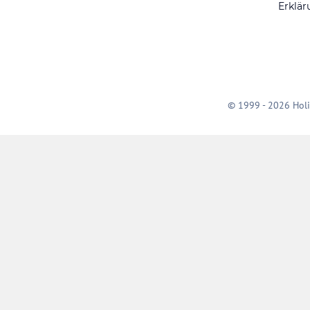
Erklär
© 1999 - 2026 Holi