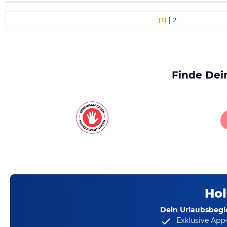
[1]
|
2
Finde Dei
Hol
Dein Urlaubsbegle
Exklusive App