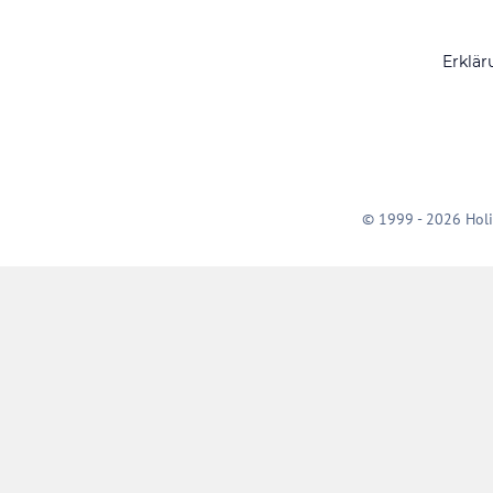
Erklär
© 1999 - 2026 Holi