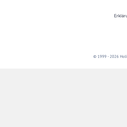
Erklär
© 1999 - 2026 Holi