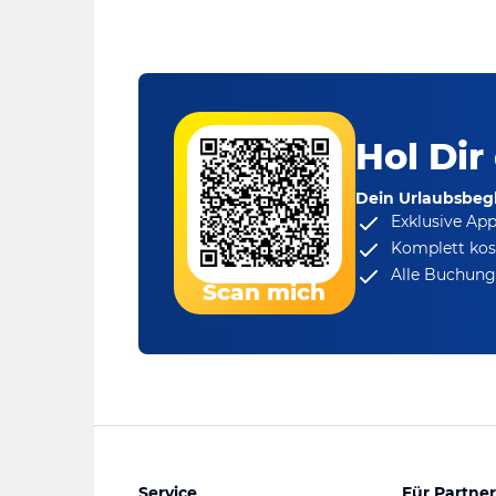
Hol Dir
Dein Urlaubsbegl
Exklusive Ap
Komplett kos
Alle Buchungs
Scan mich
Service
Für Partner