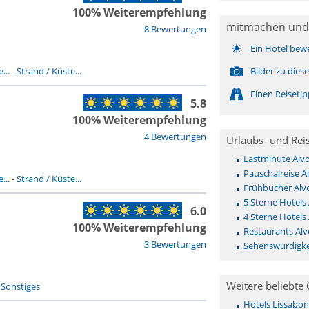
100% Weiterempfehlung
mitmachen und
8 Bewertungen
Ein Hotel bew
...
-
Strand / Küste...
Bilder zu die
Einen Reiseti
5.8
100% Weiterempfehlung
4 Bewertungen
Urlaubs- und Rei
Lastminute Alv
Pauschalreise A
...
-
Strand / Küste...
Frühbucher Alv
5 Sterne Hotels 
6.0
4 Sterne Hotels 
100% Weiterempfehlung
Restaurants Alv
3 Bewertungen
Sehenswürdigke
Weitere beliebte 
-
Sonstiges
Hotels Lissabon