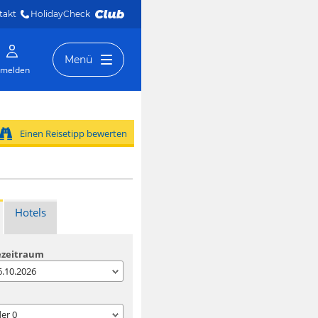
takt
HolidayCheck 
Menü
melden
Einen Reisetipp bewerten
Hotels
ezeitraum
06.10.2026
der
0