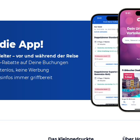
 die App!
eiter – vor und während der Reise
p-Rabatte
auf Deine Buchungen
tenlos,
keine Werbung
infos immer griffbereit
Das Kleingedruckte
Über H