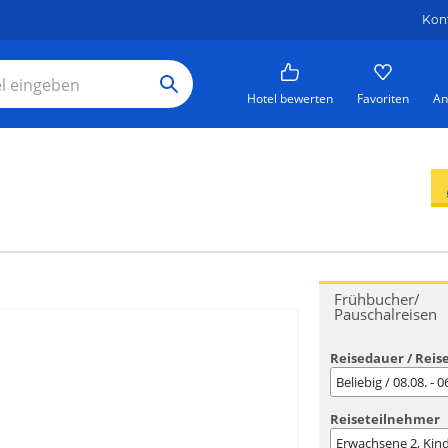
Kon
Hotel bewerten
Favoriten
An
Frühbucher/
Pauschalreisen
Reisedauer / Reis
Beliebig / 08.08. - 
Reiseteilnehmer
Erwachsene
2
, Kin