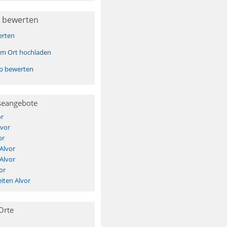
 bewerten
erten
sem Ort hochladen
pp bewerten
seangebote
or
lvor
or
Alvor
Alvor
or
iten Alvor
Orte