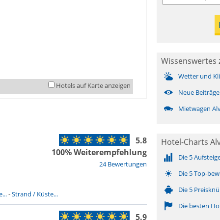
Wissenswertes 
Wetter und Kl
Hotels auf Karte anzeigen
Neue Beiträge
Mietwagen Al
5.8
Hotel-Charts Al
100% Weiterempfehlung
Die 5 Aufsteig
24 Bewertungen
Die 5 Top-bew
Die 5 Preisknü
...
-
Strand / Küste...
Die besten Ho
5.9