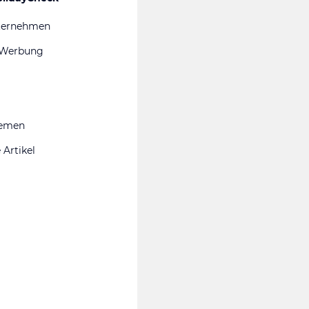
ternehmen
 Werbung
hemen
 Artikel