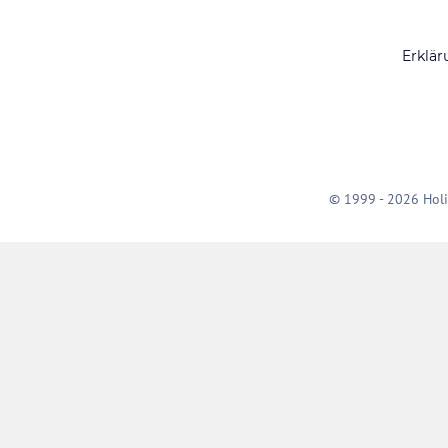
Erklär
© 1999 - 2026 Holi