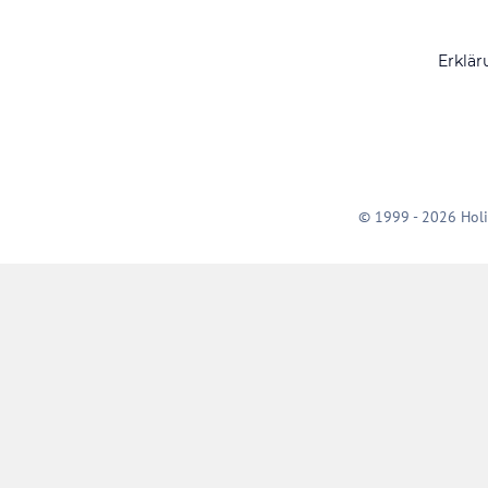
Erklär
© 1999 - 2026 Holi