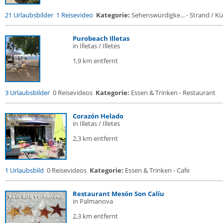
21 Urlaubsbilder
1 Reisevideo
Kategorie:
Sehenswürdigke... - Strand / Küs
Purobeach Illetas
in Illetas / Illetes
1,9 km entfernt
3 Urlaubsbilder
0 Reisevideos
Kategorie:
Essen & Trinken - Restaurant
Corazón Helado
in Illetas / Illetes
2,3 km entfernt
1 Urlaubsbild
0 Reisevideos
Kategorie:
Essen & Trinken - Cafe
Restaurant Mesón Son Calíu
in Palmanova
2,3 km entfernt