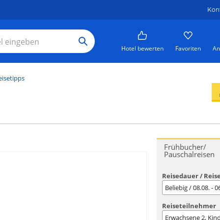
Kon
Hotel bewerten
Favoriten
An
eisetipps
Frühbucher/
Pauschalreisen
Reisedauer / Reis
Beliebig / 08.08. - 
Reiseteilnehmer
Erwachsene
2
, Kin