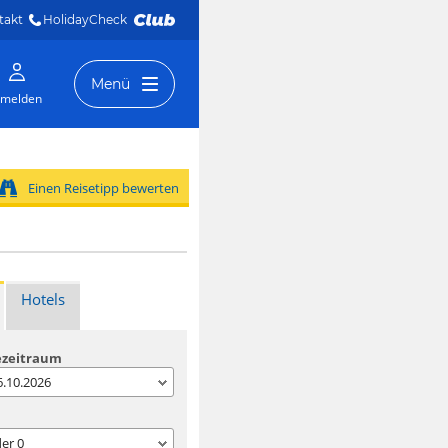
takt
HolidayCheck 
Menü
melden
Einen Reisetipp bewerten
Hotels
ezeitraum
06.10.2026
der
0