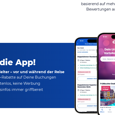
basierend auf mehr
Bewertungen au
 die App!
eiter – vor und während der Reise
p-Rabatte
auf Deine Buchungen
tenlos,
keine Werbung
infos immer griffbereit