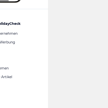
olidayCheck
ternehmen
 Werbung
hemen
 Artikel