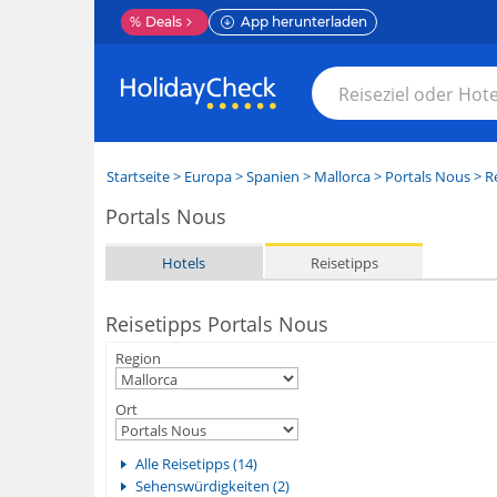
%
Deals
App herunterladen
Startseite
>
Europa
>
Spanien
>
Mallorca
>
Portals Nous
> R
Portals Nous
Hotels
Reisetipps
Reisetipps Portals Nous
Region
Ort
Alle Reisetipps (14)
Sehenswürdigkeiten (2)