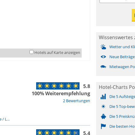
Wissenswertes 
Wetter und Kl
Hotels auf Karte anzeigen
Neue Beiträge
Mietwagen Po
5.8
Hotel-Charts Po
100% Weiterempfehlung
Die 5 Aufsteig
2 Bewertungen
Die 5 Top-bew
Die 5 Preisknü
 / L...
Die besten Ho
5.4