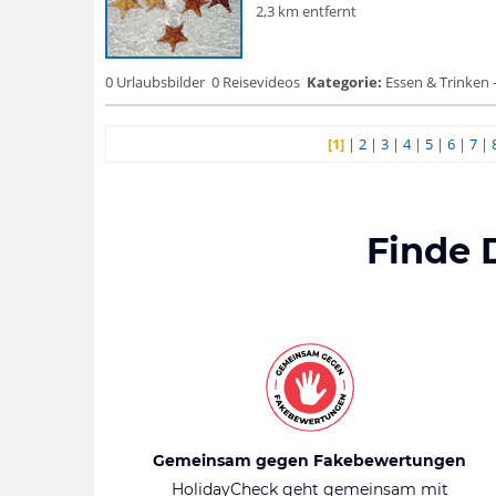
2,3 km entfernt
0 Urlaubsbilder
0 Reisevideos
Kategorie:
Essen & Trinken 
[1]
|
2
|
3
|
4
|
5
|
6
|
7
|
Finde 
Gemeinsam gegen Fakebewertungen
HolidayCheck geht gemeinsam mit