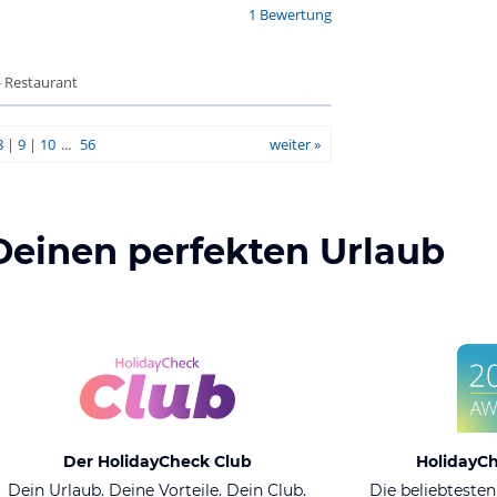
1 Bewertung
- Restaurant
8
|
9
|
10
...
56
weiter »
Deinen perfekten Urlaub
Der HolidayCheck Club
HolidayC
Dein Urlaub. Deine Vorteile. Dein Club.
Die beliebtesten