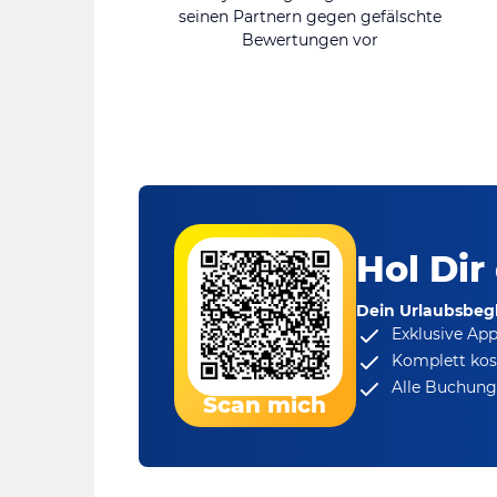
seinen Partnern gegen gefälschte
Bewertungen vor
Hol Dir
Dein Urlaubsbegl
Exklusive Ap
Komplett kos
Alle Buchungs
Scan mich