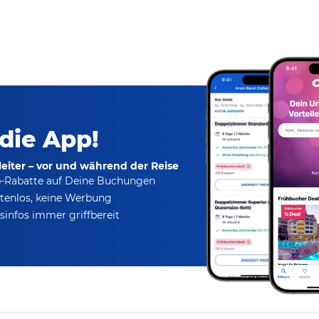
 die App!
eiter – vor und während der Reise
p-Rabatte
auf Deine Buchungen
tenlos,
keine Werbung
infos immer griffbereit