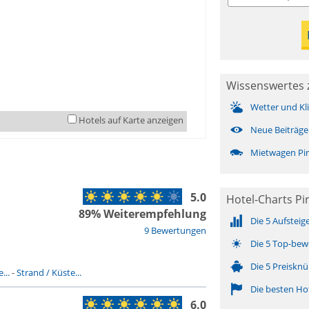
Wissenswertes z
Wetter und Kl
Hotels auf Karte anzeigen
Neue Beiträge
Mietwagen Pir
5.0
Hotel-Charts Pir
89% Weiterempfehlung
Die 5 Aufsteig
9 Bewertungen
Die 5 Top-bew
Die 5 Preisknü
...
-
Strand / Küste...
Die besten Ho
6.0