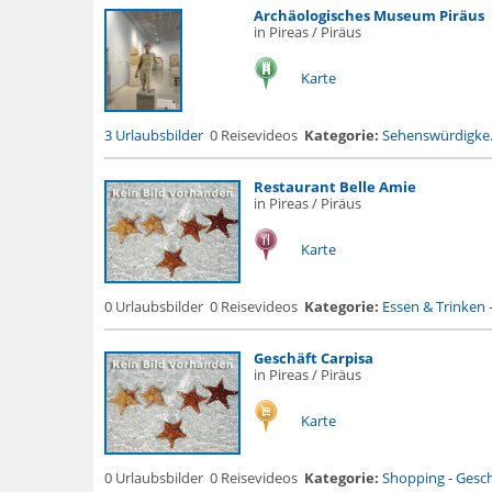
Archäologisches Museum Piräus
in Pireas / Piräus
Karte
3 Urlaubsbilder
0 Reisevideos
Kategorie:
Sehenswürdigke.
Restaurant Belle Amie
in Pireas / Piräus
Karte
0 Urlaubsbilder
0 Reisevideos
Kategorie:
Essen & Trinken
Geschäft Carpisa
in Pireas / Piräus
Karte
0 Urlaubsbilder
0 Reisevideos
Kategorie:
Shopping
-
Gesch