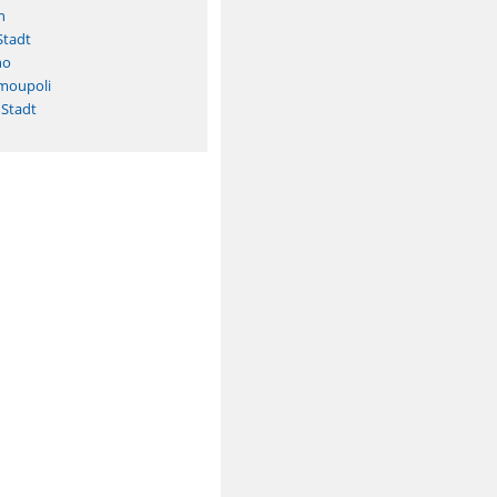
n
Stadt
no
rmoupoli
 Stadt