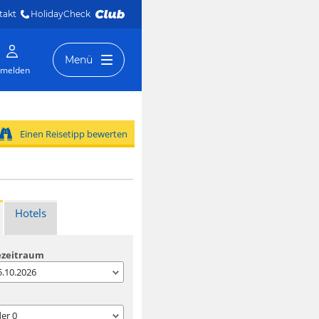
takt
HolidayCheck 
Menü
melden
Einen Reisetipp bewerten
Hotels
ezeitraum
05.10.2026
der
0