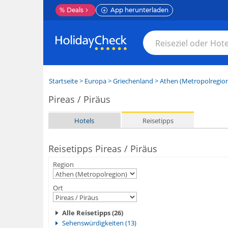
%
Deals
App herunterladen
Startseite
>
Europa
>
Griechenland
>
Athen (Metropolregio
Pireas / Piräus
Hotels
Reisetipps
Reisetipps Pireas / Piräus
Region
Ort
Alle Reisetipps (26)
Sehenswürdigkeiten (13)