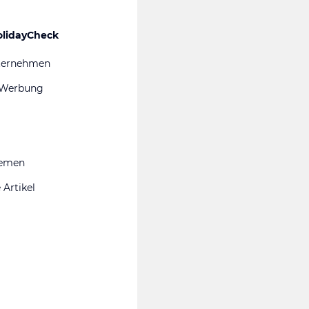
olidayCheck
ternehmen
 Werbung
hemen
 Artikel