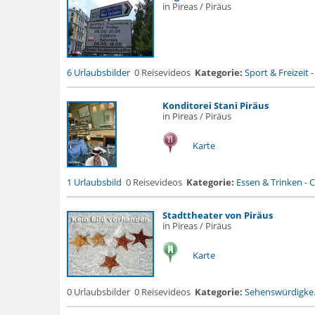
in Pireas / Piräus
6 Urlaubsbilder
0 Reisevideos
Kategorie:
Sport & Freizeit
Konditorei Stani Piräus
in Pireas / Piräus
Karte
1 Urlaubsbild
0 Reisevideos
Kategorie:
Essen & Trinken
-
C
Stadttheater von Piräus
in Pireas / Piräus
Karte
0 Urlaubsbilder
0 Reisevideos
Kategorie:
Sehenswürdigke.