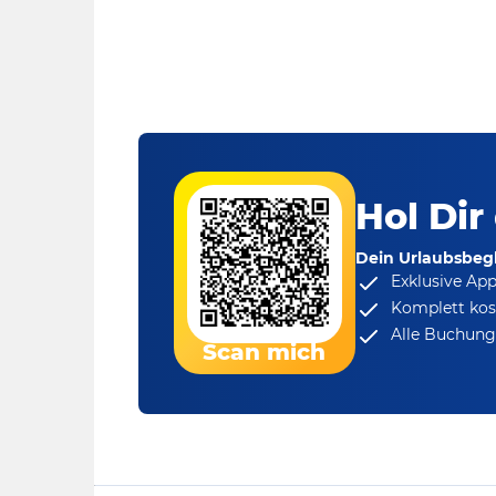
Hol Dir
Dein Urlaubsbegl
Exklusive Ap
Komplett kos
Alle Buchungs
Scan mich