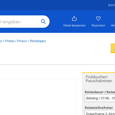
Kon
Hotel bewerten
Favoriten
An
n)
>
Pireas / Piräus
> Reisetipps
Frühbucher/
Pauschalreisen
Reisedauer / Reis
Beliebig / 07.08. - 
Reiseteilnehmer
Erwachsene
2
, Kin