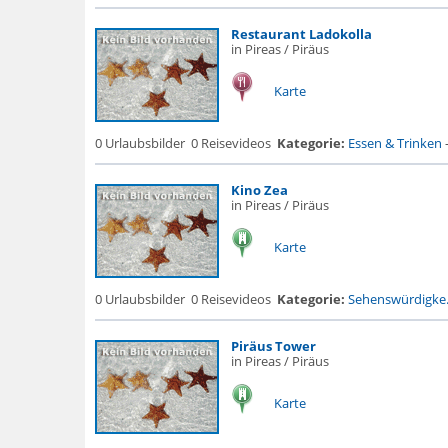
Restaurant Ladokolla
in Pireas / Piräus
Karte
0 Urlaubsbilder
0 Reisevideos
Kategorie:
Essen & Trinken
Kino Zea
in Pireas / Piräus
Karte
0 Urlaubsbilder
0 Reisevideos
Kategorie:
Sehenswürdigke.
Piräus Tower
in Pireas / Piräus
Karte