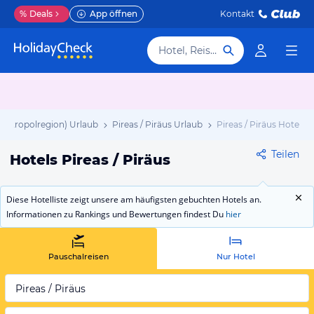
%
Deals
App öffnen
Kontakt
Hotel, Reiseziel
Metropolregion) Urlaub
Pireas / Piräus Urlaub
Pireas / Piräus Hotels
Teilen
Hotels Pireas / Piräus
Diese Hotelliste zeigt unsere am häufigsten gebuchten Hotels an.
Informationen zu Rankings und Bewertungen findest Du
hier
Pauschalreisen
Nur Hotel
Pireas / Piräus