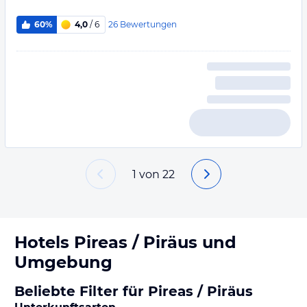
26
Bewertungen
60%
4,0
/ 6
1
von
22
Hotels
Pireas / Piräus
und
Umgebung
Beliebte Filter für Pireas / Piräus