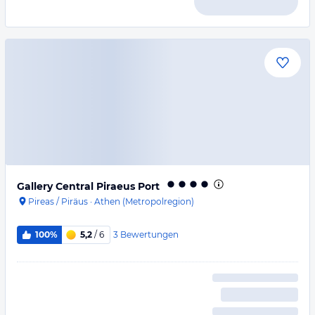
Gallery Central Piraeus Port
Pireas / Piräus
·
Athen (Metropolregion)
3
Bewertungen
100%
5,2
/ 6