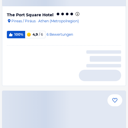
The Port Square Hotel
Pireas / Piräus
·
Athen (Metropolregion)
6
Bewertungen
100%
4,9
/ 6