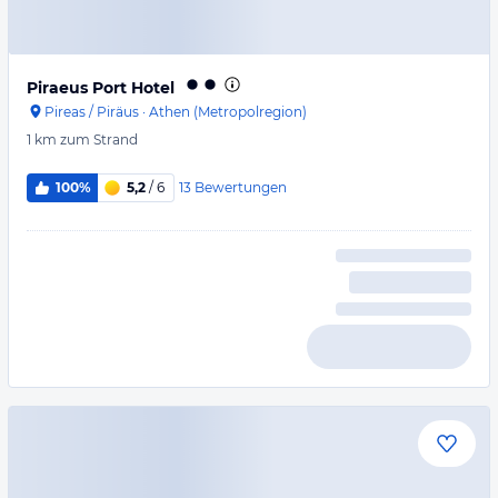
Piraeus Port Hotel
Pireas / Piräus
·
Athen (Metropolregion)
1 km
zum Strand
13
Bewertungen
100%
5,2
/ 6