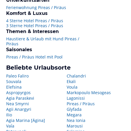
Unterkunftsarten
Ferienwohnung Pireas / Piräus
Komfort & Luxus
4 Sterne Hotel Pireas / Piräus
3 Sterne Hotel Pireas / Piräus
Themen & Interessen
Haustiere & Urlaub mit Hund Pireas /
Piräus
Saisonales
Pireas / Piräus Hotel mit Pool
Beliebte Urlaubsorte
Paleo Faliro
Chalandri
Souvala
Ekali
Elefsina
Voula
Aspropyrgos
Markopoulo Mesogeas
Agia Paraskevi
Lagonissi
Nea Smyrni
Pireas / Piräus
Agii Anargyri
Glyfada
Ilio
Megara
Agia Marina [Ägina]
Nea Ionia
Vaḯa
Marousi