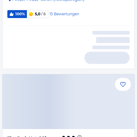
15
Bewertungen
100%
5,0
/ 6