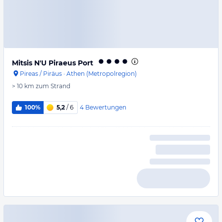
Mitsis N'U Piraeus Port
Pireas / Piräus
·
Athen (Metropolregion)
> 10 km
zum Strand
4
Bewertungen
100%
5,2
/ 6