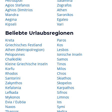
Petroupoli
Salamina
Agios Stefanos
Zografos
Aghios Dimitrios
Athen
Mandra
Saronikos
Aegina
Egaleo
Kipseli
Vari
Beliebte Urlaubsregionen
Kreta
Paros
Griechisches Festland
Kos
Athen (Metropolregion)
Lesbos
Peloponnes
Ionische Inseln
Chalkidiki
Samos
Kleine Griechische Inseln
Tinos
Korfu
Milos
Rhodos
Chios
Santorini
Skiathos
Zakynthos
Skopelos
Kefalonia
Karpathos
Lefkada
Sifnos
Mykonos
Limnos
Evia / Euböa
Ios
Naxos
Symi
Thassos
Hydra