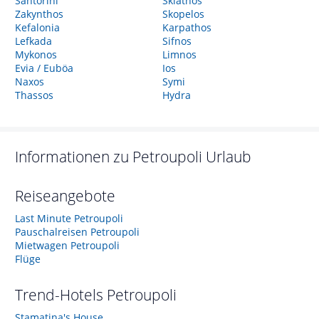
Santorini
Skiathos
Zakynthos
Skopelos
Kefalonia
Karpathos
Lefkada
Sifnos
Mykonos
Limnos
Evia / Euböa
Ios
Naxos
Symi
Thassos
Hydra
Informationen zu
Petroupoli
Urlaub
Reiseangebote
Last Minute Petroupoli
Pauschalreisen Petroupoli
Mietwagen Petroupoli
Flüge
Trend-Hotels
Petroupoli
Stamatina's House