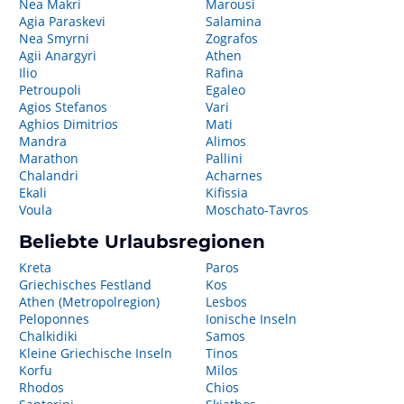
Nea Makri
Marousi
Agia Paraskevi
Salamina
Nea Smyrni
Zografos
Agii Anargyri
Athen
Ilio
Rafina
Petroupoli
Egaleo
Agios Stefanos
Vari
Aghios Dimitrios
Mati
Mandra
Alimos
Marathon
Pallini
Chalandri
Acharnes
Ekali
Kifissia
Voula
Moschato-Tavros
Beliebte Urlaubsregionen
Kreta
Paros
Griechisches Festland
Kos
Athen (Metropolregion)
Lesbos
Peloponnes
Ionische Inseln
Chalkidiki
Samos
Kleine Griechische Inseln
Tinos
Korfu
Milos
Rhodos
Chios