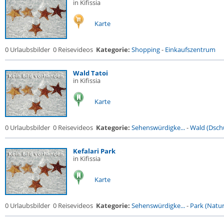
in Kifissia
Karte
0 Urlaubsbilder
0 Reisevideos
Kategorie:
Shopping
-
Einkaufszentrum
Wald Tatoi
in Kifissia
Karte
0 Urlaubsbilder
0 Reisevideos
Kategorie:
Sehenswürdigke...
-
Wald (Dsch
Kefalari Park
in Kifissia
Karte
0 Urlaubsbilder
0 Reisevideos
Kategorie:
Sehenswürdigke...
-
Park (Naturr