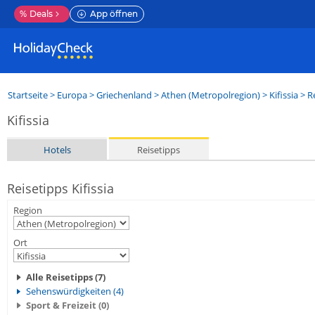
%
Deals
App öffnen
Startseite
>
Europa
>
Griechenland
>
Athen (Metropolregion)
>
Kifissia
> R
Kifissia
Hotels
Reisetipps
Reisetipps Kifissia
Region
Ort
Alle Reisetipps (7)
Sehenswürdigkeiten (4)
Sport & Freizeit (0)