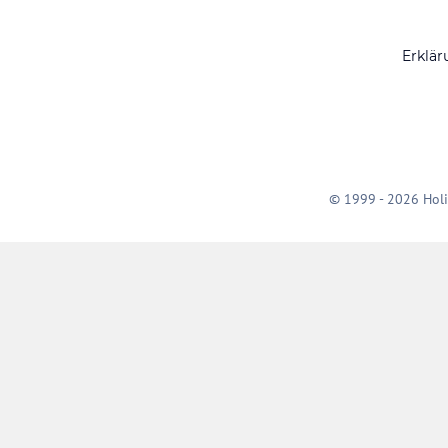
Erklär
© 1999 - 2026 Holi