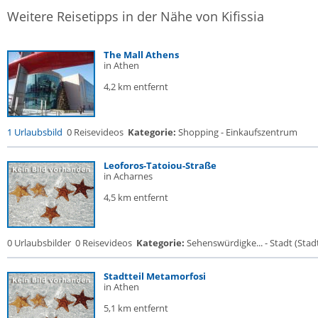
Weitere Reisetipps in der Nähe von Kifissia
The Mall Athens
in Athen
4,2 km entfernt
1 Urlaubsbild
0 Reisevideos
Kategorie:
Shopping - Einkaufszentrum
Leoforos-Tatoiou-Straße
in Acharnes
4,5 km entfernt
0 Urlaubsbilder
0 Reisevideos
Kategorie:
Sehenswürdigke... - Stadt (Stadt
Stadtteil Metamorfosi
in Athen
5,1 km entfernt