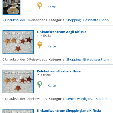
Karte
2 Urlaubsbilder
0 Reisevideos
Kategorie:
Shopping
-
Geschäfte / Shop
Einkaufszentrum Aegli Kifissia
in Kifissia
Karte
0 Urlaubsbilder
0 Reisevideos
Kategorie:
Shopping
-
Einkaufszentrum
Kolokotroni-Straße Kiffisia
in Kifissia
Karte
0 Urlaubsbilder
0 Reisevideos
Kategorie:
Sehenswürdigke...
-
Stadt (Stadt
Einkaufszentrum Shoppingland Kifissia