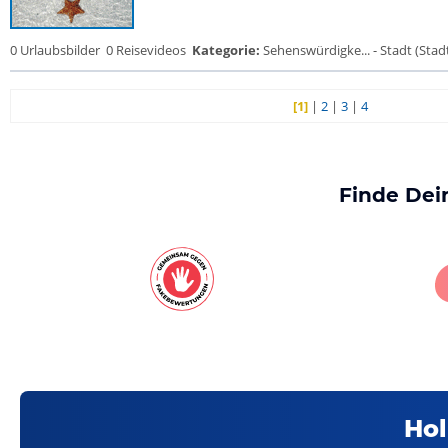
0 Urlaubsbilder
0 Reisevideos
Kategorie:
Sehenswürdigke... - Stadt (Stadt
[1]
|
2
|
3
|
4
Finde Dei
Hol