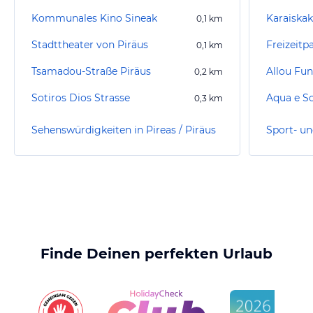
Kommunales Kino Sineak
Karaiskak
0,1
km
Stadttheater von Piräus
Freizeitp
0,1
km
Tsamadou-Straße Piräus
Allou Fun
0,2
km
Sotiros Dios Strasse
Aqua e S
0,3
km
Sehenswürdigkeiten in Pireas / Piräus
Finde Deinen perfekten Urlaub