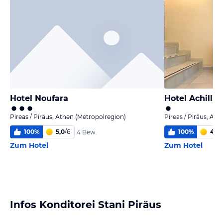
Hotel Noufara
Hotel Achillio
Pireas / Piräus, Athen (Metropolregion)
Pireas / Piräus, At
100
%
5,0
/
6
100
%
4,9
/
4 Bew.
Zum Hotel
Zum Hotel
Infos Konditorei Stani Piräus