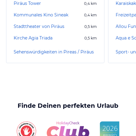
Piräus Tower
0,4
km
Kommunales Kino Sineak
Freizeitp
0,4
km
Stadttheater von Piräus
Allou Fun
0,5
km
Kirche Agia Triada
Aqua e S
0,5
km
Sehenswürdigkeiten in Pireas / Piräus
Finde Deinen perfekten Urlaub