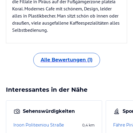
die Filiale in Piräus auf der Fußgämgerzone plateia
Korai. Modernes Cafe mit schönem, Design, leider
alles in Plastikbecher. Man sitzt schön ob innen oder
draußen, viele ausgefallene Kaffeespezialitäten alles
Selbstbedienung.
Alle Bewertungen (1)
Interessantes in der Nähe
Sehenswürdigkeiten
Spor
Iroon Politexniou Straße
Fähre Pir
0,4
km