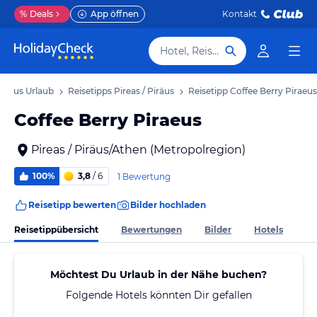
%
Deals
App öffnen
Kontakt
Hotel, Reiseziel
 Piräus Urlaub
Reisetipps Pireas / Piräus
Reisetipp Coffee Berry Piraeus
Coffee Berry Piraeus
Pireas / Piräus/Athen (Metropolregion)
100%
3,8
/ 6
1 Bewertung
Reisetipp bewerten
Bilder hochladen
Reisetippübersicht
Bewertungen
Bilder
Hotels
Möchtest Du Urlaub in der Nähe buchen?
Folgende Hotels könnten Dir gefallen