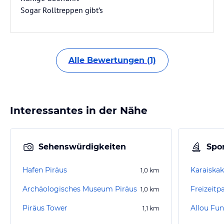
Sogar Rolltreppen gibt’s
Alle Bewertungen (1)
Interessantes in der Nähe
Sehenswürdigkeiten
Spor
Hafen Piräus
1,0
km
Archäologisches Museum Piräus
Freizeitp
1,0
km
Piräus Tower
Allou Fun
1,1
km