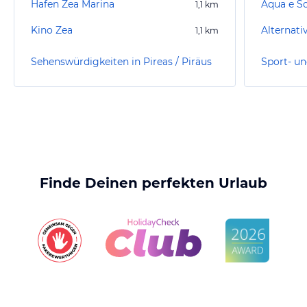
Hafen Zea Marina
Aqua e S
1,1
km
Kino Zea
1,1
km
Sehenswürdigkeiten in Pireas / Piräus
Finde Deinen perfekten Urlaub