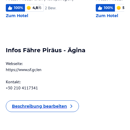
100
%
4,8
/
6
100
%
5,7
/
2 Bew.
Zum Hotel
Zum Hotel
Infos Fähre Piräus - Ägina
Webseite:
https://www.sf.gr/en
Kontakt:
+30 210 4117341
Beschreibung bearbeiten