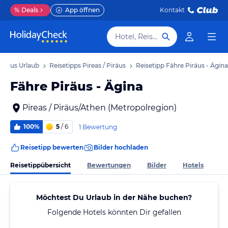
%
Deals
App öffnen
Kontakt
Hotel, Reiseziel
 Piräus Urlaub
Reisetipps Pireas / Piräus
Reisetipp Fähre Piräus - Ägina
Fähre Piräus - Ägina
Pireas / Piräus/Athen (Metropolregion)
100%
5
/ 6
1 Bewertung
Reisetipp bewerten
Bilder hochladen
Reisetippübersicht
Bewertungen
Bilder
Hotels
Möchtest Du Urlaub in der Nähe buchen?
Folgende Hotels könnten Dir gefallen