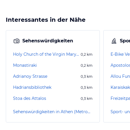
Interessantes in der Nähe
Sehenswürdigkeiten
Spor
Holy Church of the Virgin Mary Pantanassa
E-Bike Ve
0,2
km
Monastiraki
0,2
km
Adrianoy Strasse
Allou Fun
0,3
km
Hadriansbibliothek
0,3
km
Stoa des Attalos
Freizeitp
0,3
km
Sehenswürdigkeiten in Athen (Metropolregion)