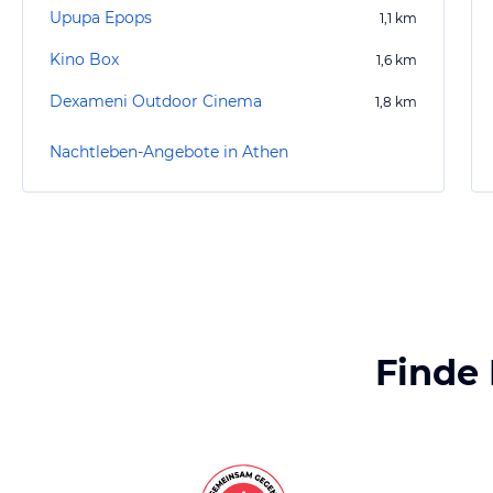
Upupa Epops
1,1
km
Kino Box
1,6
km
Dexameni Outdoor Cinema
1,8
km
Nachtleben-Angebote in Athen
Finde