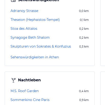
Adrianoy Strasse
0,0
km
Theseion (Hephaistos-Tempel)
0,1
km
Stoa des Attalos
0,2
km
Synagoge Beth Shalom
0,2
km
Skulpturen von Sokrates & Konfuzius
0,3
km
Sehenswürdigkeiten in Athen
Nachtleben
M.S. Roof Garden
0,4
km
Sommerkino Cine Paris
0,9
km