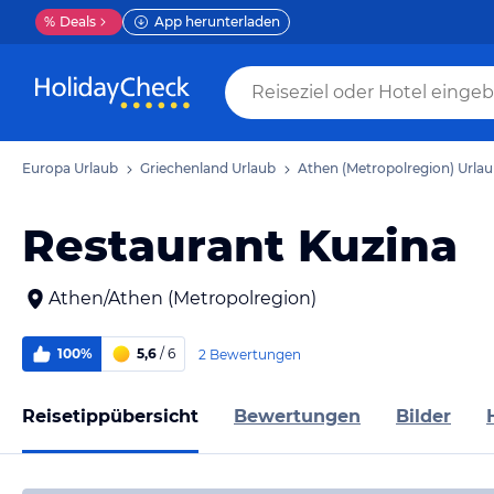
%
Deals
App herunterladen
Europa Urlaub
Griechenland Urlaub
Athen (Metropolregion) Urla
Restaurant Kuzina
Athen/Athen (Metropolregion)
100%
5,6
/ 6
2 Bewertungen
Reisetippübersicht
Bewertungen
Bilder