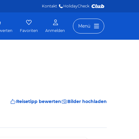
Kontakt
HolidayCheck 
Menü
werten
Favoriten
Anmelden
Reisetipp bewerten
Bilder hochladen