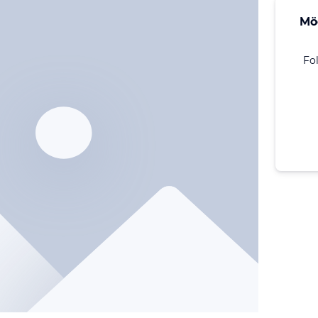
Mö
Fo