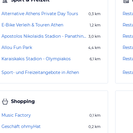
Alternative Athens Private Day Tours
Rest
0,3
km
E-Bike Verleih & Touren Athen
Rest
1,2
km
Apostolos Nikolaidis Stadion - Panathinaikos
Rest
3,0
km
Allou Fun Park
Rest
4,4
km
Karaiskakis Stadion - Olympiakos
Rest
6,1
km
Sport- und Freizeitangebote in Athen
Rest
Shopping
Music Factory
0,1
km
Geschäft ohmyHat
0,2
km