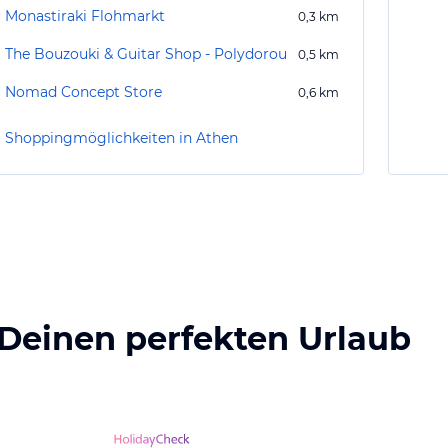
Monastiraki Flohmarkt
0,3
km
The Bouzouki & Guitar Shop - Polydorou
0,5
km
Nomad Concept Store
0,6
km
Shoppingmöglichkeiten in Athen
 Deinen perfekten Urlaub