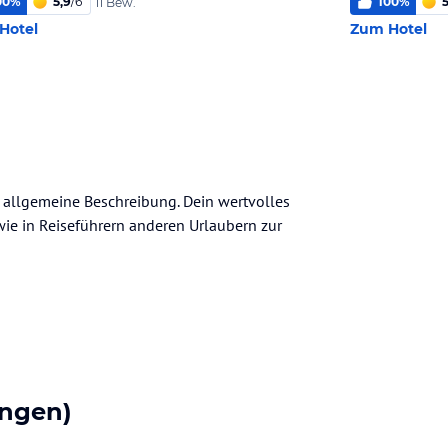
00
%
5,9
/
6
100
%
5
11 Bew.
Hotel
Zum Hotel
ne allgemeine Beschreibung. Dein wertvolles
n wie in Reiseführern anderen Urlaubern zur
ngen)