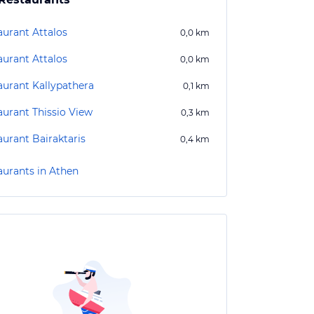
aurant Attalos
0,0
km
aurant Attalos
0,0
km
aurant Kallypathera
0,1
km
aurant Thissio View
0,3
km
aurant Bairaktaris
0,4
km
aurants in Athen