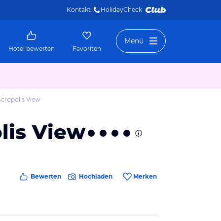
Kontakt
HolidayCheck 
Menü
Hotel bewerten
Favoriten
ropolis View
lis View
Bewerten
Hochladen
Merken