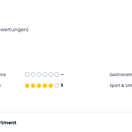
wertungen)
ice
--
Gastronom
e
5
Sport & Un
rtment