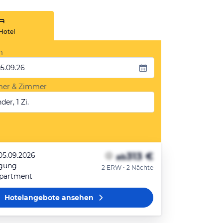
Hotel
m
05.09.26
mer & Zimmer
der, 1 Zi.
313 €
 05.09.2026
ab
egung
2 ERW • 2 Nächte
partment
Hotelangebote
ansehen