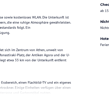
Chec
ab 15
se sowie kostenloses WLAN. Die Unterkunft ist
Nich
mern, die eine ruhige Atmosphäre gewährleisten.
standards folgt. Ein
Nicht
fügung.
Hote
Feri
et sich im Zentrum von Athen, unweit von
nastiraki-Platz, der Antiken Agora und der U-
liegt etwa 33 km von der Unterkunft entfernt
 Essbereich, einen Flachbild-TV und ein eigenes
rockner. Einige Einheiten verfügen über einen
nterrasse und Gartenmöbel nutzen.
ohne Gewähr. Bitte lies vor der Buchung die