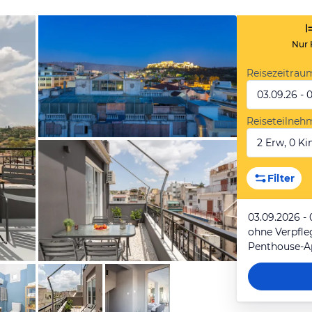
Nur 
Reisezeitrau
03.09.26 - 
Reiseteilneh
2 Erw, 0 Kin
von Booking.com
Filter
03.09.2026 -
ohne Verpfl
Penthouse-A
von Booking.com