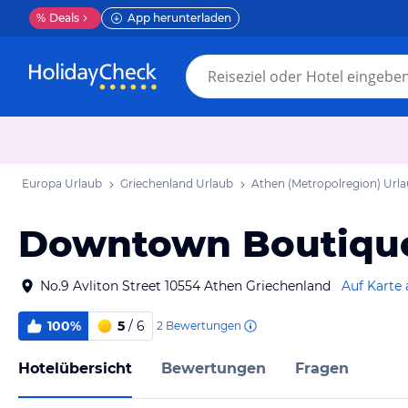
%
Deals
App herunterladen
Europa Urlaub
Griechenland Urlaub
Athen (Metropolregion) Url
Downtown Boutique
No.9 Avliton Street 10554 Athen Griechenland
Auf Karte
100%
5
/ 6
2
Bewertungen
Hotelübersicht
Bewertungen
Fragen