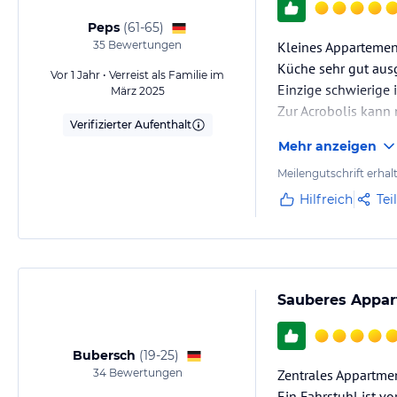
Peps
(
61-65
)
35
Bewertungen
Kleines Appartemen
Küche sehr gut ausg
Vor 1 Jahr • Verreist als Familie im
Einzige schwierige i
März 2025
Zur Acrobolis kann
Verifizierter Aufenthalt
Mehr anzeigen
Meilengutschrift erhal
Hilfreich
Tei
Sauberes Appa
Bubersch
(
19-25
)
34
Bewertungen
Zentrales Appartme
Ein Fahrstuhl ist v