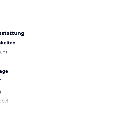
sstattung
hkeiten
aum
lage
r
s
öbel