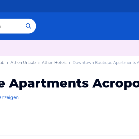
aub
Athen Urlaub
Athen Hotels
Downtown Boutique Apartments Ac
 Apartments Acropo
 anzeigen