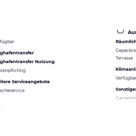
Au
Räumlic
fügbar
Gepäckr
ughafentransfer
Terrasse
ughafentransfer Nutzung
Klimaan
tenpflichtig
Verfügba
itere Serviceangebote
Sonstige
scheservice
Gartenm