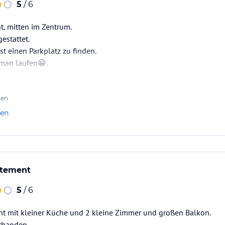
5
/ 6
t, mitten im Zentrum.
estattet.
st einen Parkplatz zu finden.
 man laufen😀.
ten
len
rtement
5
/ 6
nt mit kleiner Küche und 2 kleine Zimmer und großen Balkon.
orhanden.