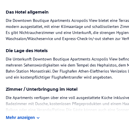
Das Hotel allgemein
Die Downtown Boutique Apartments Acropolis View bietet eine Terras
modern ausgestattet, mit einer Klimaanlage und schallisolierten Zim
Es gibt Nichtraucherzimmer und eine Unterkunft, die strengen Hygiene
Waschsalon/Wäscheservice und Express-Check-in/-out stehen zur Ver
Die Lage des Hotels
Die Unterkunft Downtown Boutique Apartments Acropolis View befind
mehreren Sehenswürdigkeiten wie dem Tempel des Hephaistos, dem Mo
Bahn-Station Monastiraki. Der Flughafen Athen-Eleftherios Venizelos 
und ein kostenpflichtiger Flughafentransfer wird angeboten.
Zimmer / Unterbringung im Hotel
Die Apartments verfügen über eine voll ausgestattete Küche inklusive
Badezimmer mit Dusche, kostenlosen Pflegeprodukten und einem Haart
Balkon oder eine Veranda/Patiow. Die Gäste können auch eine Sonne
Mehr anzeigen
Hinweis:
Verfasst von HolidayCheck mit Hilfe von KI. Alle Angaben 