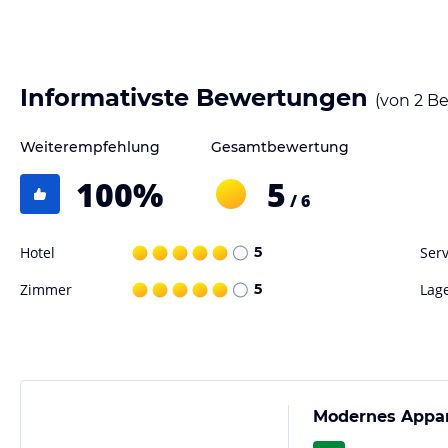
verbindlichen
Angebotsdetails
des jeweiligen Veranstalters.
Informativste Bewertungen
(von
2
Be
Weiterempfehlung
Gesamtbewertung
100
%
5
/ 6
Hotel
5
Serv
Zimmer
5
Lag
Modernes Appa