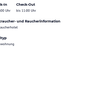
k-In
Check-Out
:00 Uhr
bis 11:00 Uhr
traucher- und Raucherinformation
raucherhotel
ltyp
enwohnung