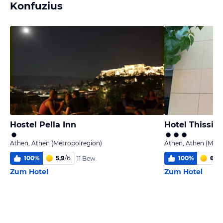
Konfuzius
Hostel Pella Inn
Hotel Thissio
Athen, Athen (Metropolregion)
Athen, Athen (Metr
100
%
5,9
/
6
100
%
6,0
/
11 Bew.
Zum Hotel
Zum Hotel