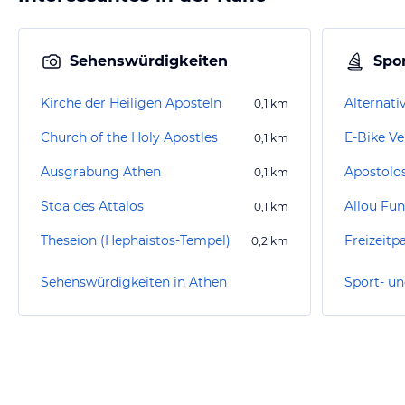
Sehenswürdigkeiten
Spor
Kirche der Heiligen Aposteln
0,1
km
Church of the Holy Apostles
E-Bike Ve
0,1
km
Ausgrabung Athen
0,1
km
Stoa des Attalos
Allou Fun
0,1
km
Theseion (Hephaistos-Tempel)
Freizeitp
0,2
km
Sehenswürdigkeiten in Athen
Sport- un