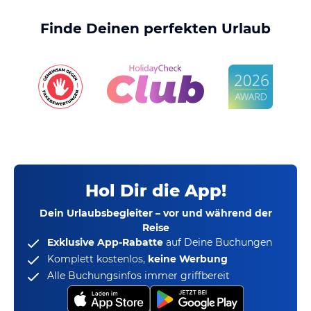
Finde Deinen perfekten Urlaub
Hol Dir die App!
Dein Urlaubsbegleiter – vor und während der
Reise
Exklusive App-Rabatte
auf Deine Buchungen
Komplett kostenlos,
keine Werbung
Alle Buchungsinfos immer griffbereit