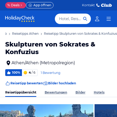
%
Deals
App öffnen
Kontakt
Hotel, Reiseziel
laub
Reisetipps Athen
Reisetipp Skulpturen von Sokrates & Konfuzius
Skulpturen von Sokrates &
Konfuzius
Athen/Athen (Metropolregion)
100%
4
/ 6
1 Bewertung
Reisetipp bewerten
Bilder hochladen
Reisetippübersicht
Bewertungen
Bilder
Hotels