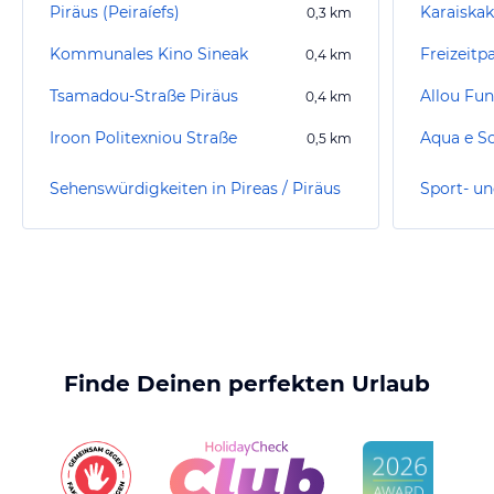
Piräus (Peiraíefs)
Karaiskak
0,3
km
Kommunales Kino Sineak
Freizeitp
0,4
km
Tsamadou-Straße Piräus
Allou Fun
0,4
km
Iroon Politexniou Straße
Aqua e S
0,5
km
Sehenswürdigkeiten in Pireas / Piräus
Finde Deinen perfekten Urlaub