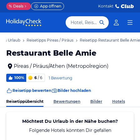
%
Deals
App öffnen
Kontakt
Hotel, Reiseziel
iräus Urlaub
Reisetipps Pireas / Piräus
Reisetipp Restaurant Belle Amie
Restaurant Belle Amie
Pireas / Piräus/Athen (Metropolregion)
100%
6
/ 6
1 Bewertung
Reisetipp bewerten
Bilder hochladen
Reisetippübersicht
Bewertungen
Bilder
Hotels
Möchtest Du Urlaub in der Nähe buchen?
Folgende Hotels könnten Dir gefallen