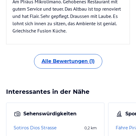
Am PIräus Mikrolimano. Gehobenes Restaurant mit
gutem Service und teuer. Das Altbau ist top renoviert
und hat Flair. Sehr gepflegt. Draussen mit Laube. Es
lohnt sich innen zu sitzen, das Ambiente ist genial.
Griechische Fusion Küche.
Alle Bewertungen (1)
Interessantes in der Nähe
Sehenswürdigkeiten
Spor
Sotiros Dios Strasse
Fähre Pir
0,2
km