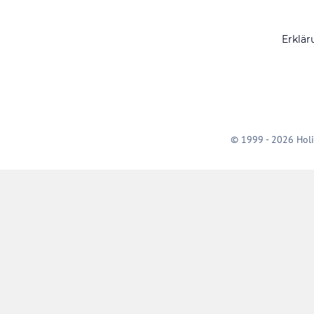
Erklär
© 1999 - 2026 Holi