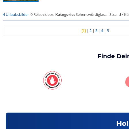
4 Urlaubsbilder
0 Reisevideos
Kategorie:
Sehenswürdigke... - Strand / Küs
[1]
|
2
|
3
|
4
|
5
Finde Dei
Hol