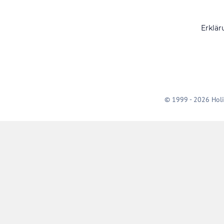
Erklär
© 1999 - 2026 Holi