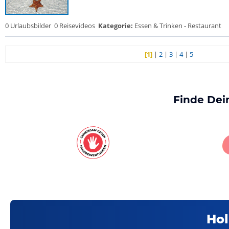
0 Urlaubsbilder
0 Reisevideos
Kategorie:
Essen & Trinken - Restaurant
[1]
|
2
|
3
|
4
|
5
Finde Dei
Hol