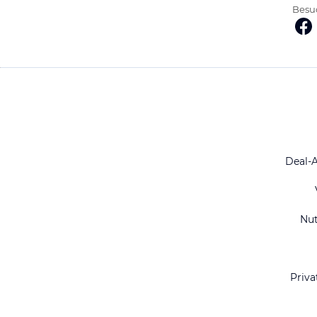
Besuc
Deal-
Nu
Priva