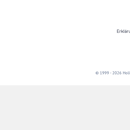
Erklär
© 1999 - 2026 Holi