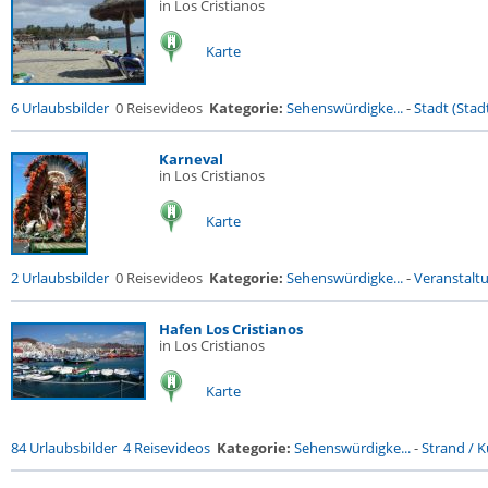
in Los Cristianos
Karte
6 Urlaubsbilder
0 Reisevideos
Kategorie:
Sehenswürdigke...
-
Stadt (Stadt
Karneval
in Los Cristianos
Karte
2 Urlaubsbilder
0 Reisevideos
Kategorie:
Sehenswürdigke...
-
Veranstalt
Hafen Los Cristianos
in Los Cristianos
Karte
84 Urlaubsbilder
4 Reisevideos
Kategorie:
Sehenswürdigke...
-
Strand / Kü