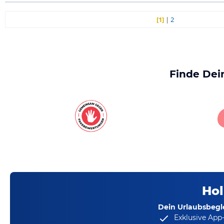
[1]
|
2
Finde Dei
Hol
Dein Urlaubsbegle
Exklusive App