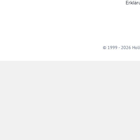
Erklär
© 1999 - 2026 Holi