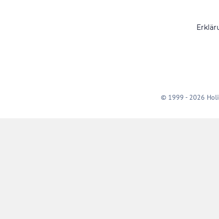
Erklär
© 1999 - 2026 Holi