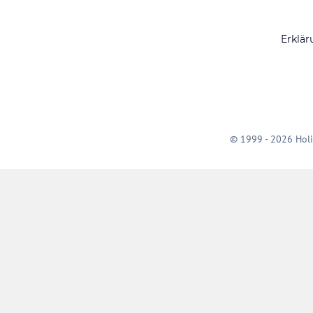
Erklär
© 1999 - 2026 Holi