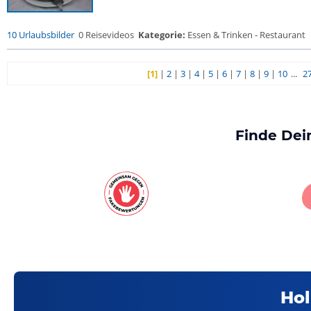
10 Urlaubsbilder
0 Reisevideos
Kategorie:
Essen & Trinken - Restaurant
[1]
|
2
|
3
|
4
|
5
|
6
|
7
|
8
|
9
|
10
...
2
Finde Dei
Hol